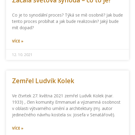
Začala světová synoda – co to je?
Co je to synodální proces? Týká se mě osobně? Jak bude
tento proces probíhat a jak bude realizován? Jaký bude
mít dopad?
VÍCE »
12. 10. 2021
Zemřel Ludvík Kolek
Ve čtvrtek 27. května 2021 zemřel Ludvík Kolek (nar.
1933) , člen komunity Emmanuel a významná osobnost
v oblasti výtvarného umění a architektury (mj. autor
jedinečného návrhu kostela sv. Josefa v Senatářově).
VÍCE »