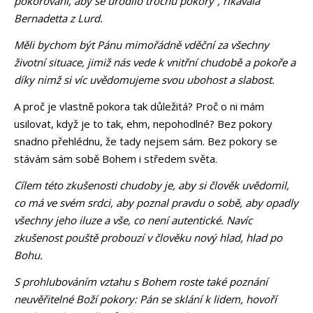
pokořování, aby se urodilo trochu pokory“, říkávala
Bernadetta z Lurd.
Měli bychom být Pánu mimořádně vděční za všechny
životní situace, jimiž nás vede k vnitřní chudobě a pokoře a
díky nimž si víc uvědomujeme svou ubohost a slabost.
A proč je vlastně pokora tak důležitá? Proč o ni mám
usilovat, když je to tak, ehm, nepohodlné? Bez pokory
snadno přehlédnu, že tady nejsem sám. Bez pokory se
stávám sám sobě Bohem i středem světa.
Cílem této zkušenosti chudoby je, aby si člověk uvědomil,
co má ve svém srdci, aby poznal pravdu o sobě, aby opadly
všechny jeho iluze a vše, co není autentické. Navíc
zkušenost pouště probouzí v člověku nový hlad, hlad po
Bohu.
S prohlubováním vztahu s Bohem roste také poznání
neuvěřitelné Boží pokory: Pán se sklání k lidem, hovoří