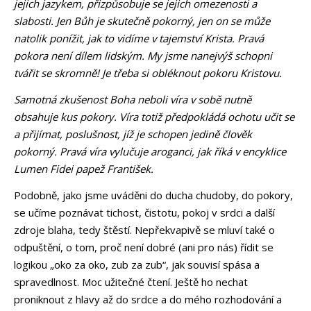
jejich jazykem, přizpůsobuje se jejich omezenosti a
slabosti. Jen Bůh je skutečně pokorný, jen on se může
natolik ponížit, jak to vidíme v tajemství Krista. Pravá
pokora není dílem lidským. My jsme nanejvýš schopni
tvářit se skromně! Je třeba si obléknout pokoru Kristovu.
Samotná zkušenost Boha neboli víra v sobě nutně
obsahuje kus pokory. Víra totiž předpokládá ochotu učit se
a přijímat, poslušnost, jíž je schopen jedině člověk
pokorný. Pravá víra vylučuje aroganci, jak říká v encyklice
Lumen Fidei papež František.
Podobně, jako jsme uváděni do ducha chudoby, do pokory,
se učíme poznávat tichost, čistotu, pokoj v srdci a další
zdroje blaha, tedy štěstí. Nepřekvapivě se mluví také o
odpuštění, o tom, proč není dobré (ani pro nás) řídit se
logikou „oko za oko, zub za zub“, jak souvisí spása a
spravedlnost. Moc užitečné čtení. Ještě ho nechat
proniknout z hlavy až do srdce a do mého rozhodování a