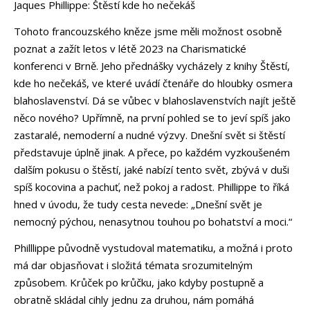
Jaques Phillippe: Štěstí kde ho nečekáš
Tohoto francouzského kněze jsme měli možnost osobně
poznat a zažít letos v létě 2023 na Charismatické
konferenci v Brně. Jeho přednášky vycházely z knihy Štěstí,
kde ho nečekáš, ve které uvádí čtenáře do hloubky osmera
blahoslavenství. Dá se vůbec v blahoslavenstvích najít ještě
něco nového? Upřímně, na první pohled se to jeví spíš jako
zastaralé, nemoderní a nudné výzvy. Dnešní svět si štěstí
představuje úplně jinak. A přece, po každém vyzkoušeném
dalším pokusu o štěstí, jaké nabízí tento svět, zbývá v duši
spíš kocovina a pachuť, než pokoj a radost. Phillippe to říká
hned v úvodu, že tudy cesta nevede: „Dnešní svět je
nemocný pýchou, nenasytnou touhou po bohatství a moci.“
Philllippe původně vystudoval matematiku, a možná i proto
má dar objasňovat i složitá témata srozumitelným
způsobem. Krůček po krůčku, jako kdyby postupně a
obratně skládal cihly jednu za druhou, nám pomáhá