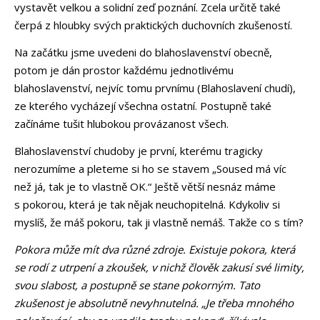
vystavět velkou a solidní zeď poznání. Zcela určitě také
čerpá z hloubky svých praktických duchovních zkušeností.
Na začátku jsme uvedeni do blahoslavenství obecně,
potom je dán prostor každému jednotlivému
blahoslavenství, nejvíc tomu prvnímu (Blahoslavení chudí),
ze kterého vycházejí všechna ostatní. Postupně také
začínáme tušit hlubokou provázanost všech.
Blahoslavenství chudoby je první, kterému tragicky
nerozumíme a pleteme si ho se stavem „Soused má víc
než já, tak je to vlastně OK.“ Ještě větší nesnáz máme
s pokorou, která je tak nějak neuchopitelná. Kdykoliv si
myslíš, že máš pokoru, tak ji vlastně nemáš. Takže co s tím?
Pokora může mít dva různé zdroje. Existuje pokora, která
se rodí z utrpení a zkoušek, v nichž člověk zakusí své limity,
svou slabost, a postupně se stane pokorným. Tato
zkušenost je absolutně nevyhnutelná. „Je třeba mnohého