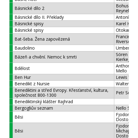
Bohuslav
Básnické dílo 2
Reynek
Básnické dílo II. Překlady
Antonín Br
Básnické spisy
Karel Havlí
Básnické spisy
Otokar Bře
Francine
Bat-šeba. Žena zapovězená
Riversová
Baudolino
Umberto E
Sören
Bázeň a chvění. Nemoc k smrti
Kierkegaar
Anthony d
Bdělost
Mello
Ben Hur
Lewis Wall
Benedikt z Nursie
Walter Nig
Benediktini a střed Evropy. Křesťanství, kultura,
Petr Somm
společnost 800-1300
Benediktinský klášter Rajhrad
Bergogliův seznam
Nello Scav
Fjodor
Běsi
Dostojevsk
Fjodor
Běsi
Michajlovič
Dostojevsk