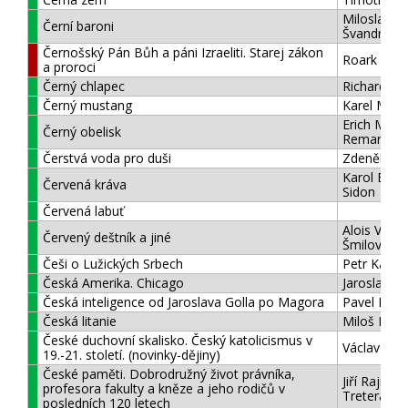
Miloslav
Černí baroni
Švandrlík
Černošský Pán Bůh a páni Izraeliti. Starej zákon
Roark Brad
a proroci
Černý chlapec
Richard Wr
Černý mustang
Karel May
Erich Maria
Černý obelisk
Remarque
Čerstvá voda pro duši
Zdeněk Jan
Karol Efra
Červená kráva
Sidon
Červená labuť
Alois Vojtě
Červený deštník a jiné
Šmilovský
Češi o Lužických Srbech
Petr Kaleta
Česká Amerika. Chicago
Jaroslav Kř
Česká inteligence od Jaroslava Golla po Magora
Pavel Kosa
Česká litanie
Miloš Dole
České duchovní skalisko. Český katolicismus v
Václav Ryn
19.-21. století. (novinky-dějiny)
České paměti. Dobrodružný život právníka,
Jiří Rajmun
profesora fakulty a kněze a jeho rodičů v
Tretera
posledních 120 letech