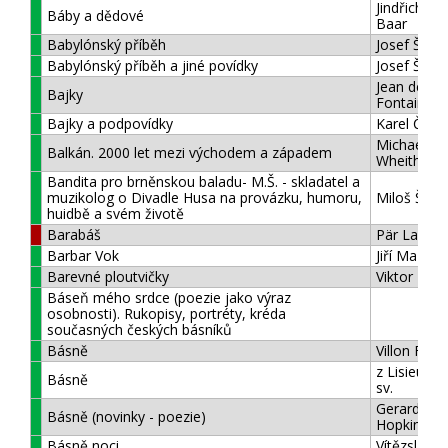
Jindřich Š
Báby a dědové
Baar
Babylónský příběh
Josef Škvo
Babylónský příběh a jiné povídky
Josef Škvo
Jean de La
Bajky
Fontaine
Bajky a podpovídky
Karel Čape
Michael W.
Balkán. 2000 let mezi východem a západem
Wheithma
Bandita pro brněnskou baladu- M.Š. - skladatel a
muzikolog o Divadle Husa na provázku, humoru,
Miloš Štěd
huidbě a svém životě
Barabáš
Pär Lagerk
Barbar Vok
Jiří Mařáne
Barevné ploutvičky
Viktor Dac
Báseň mého srdce (poezie jako výraz
osobnosti). Rukopisy, portréty, kréda
současných českých básníků
Básně
Villon Fran
z Lisieux T
Básně
sv.
Gerard Ma
Básně (novinky - poezie)
Hopkins
Básně noci
Vítězslav N