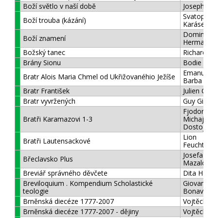
Boží světlo v naší době
Joseph Rat
Svatopluk
Boží trouba (kázání)
Karásek
Dominique
Boží znamení
Hermant
Božský tanec
Richard Ro
Brány Sionu
Bodie Tho
Emanuel 
Bratr Alois Maria Chmel od Ukřižovanéhio Ježíše
Barba
Bratr František
Julien Gree
Bratr vyvržených
Guy Gilbert
Fjodor
Bratři Karamazovi 1-3
Michajlovič
Dostojevsk
Lion
Bratři Lautensackové
Feuchtwan
Josefa Ann
Břeclavsko Plus
Mazalová
Breviář správného děvčete
Dita Hajná
Breviloquium . Kompendium Scholastické
Giovani Fi
teologie
Bonaventu
Brněnská diecéze 1777-2007
Vojtěch Cik
Brněnská diecéze 1777-2007 - dějiny
Vojtěch Cik