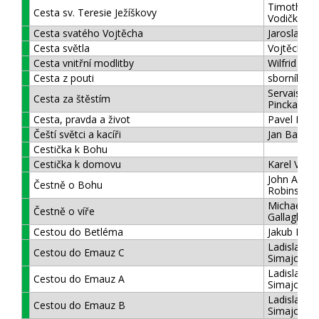
Timotheus
Cesta sv. Teresie Ježíškovy
Vodička
Cesta svatého Vojtěcha
Jaroslav D
Cesta světla
Vojtěch Cik
Cesta vnitřní modlitby
Wilfrid Stin
Cesta z pouti
sborník
Servais
Cesta za štěstím
Pinckaers
Cesta, pravda a život
Pavel Konz
Čeští světci a kacíři
Jan Bauer
Cestička k Bohu
Cestička k domovu
Karel Václa
John A.T.
Čestně o Bohu
Robinson
Michael Pau
Čestně o víře
Gallagher
Cestou do Betléma
Jakub Dem
Ladislav
Cestou do Emauz C
Simajchl
Ladislav
Cestou do Emauz A
Simajchl
Ladislav
Cestou do Emauz B
Simajchl