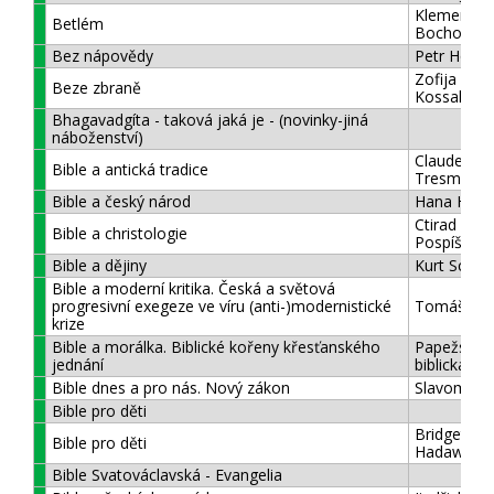
Klement
Betlém
Bochořák
Bez nápovědy
Petr Hořec
Zofija
Beze zbraně
Kossaková
Bhagavadgíta - taková jaká je - (novinky-jiná
náboženství)
Claude
Bible a antická tradice
Tresmonta
Bible a český národ
Hana Huml
Ctirad Václ
Bible a christologie
Pospíšil
Bible a dějiny
Kurt Schub
Bible a moderní kritika. Česká a světová
progresivní exegeze ve víru (anti-)modernistické
Tomáš Pet
krize
Bible a morálka. Biblické kořeny křesťanského
Papežská
jednání
biblická ko
Bible dnes a pro nás. Nový zákon
Slavomír R
Bible pro děti
Bridget
Bible pro děti
Hadaway
Bible Svatováclavská - Evangelia