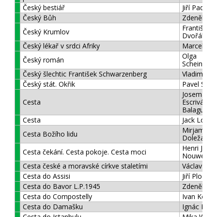
Český bestiář
Jiří Padevě
Český Bůh
Zdeněk Jan
František
Český Krumlov
Dvořák
Český lékař v srdci Afriky
Marcela Drl
Olga
Český román
Scheinpflu
Český šlechtic František Schwarzenberg
Vladimír Šk
Český stát. Okřik
Pavel Strá
Josemaria
Cesta
Escrivá de
Balaguer
Cesta
Jack Lond
Mirjam
Cesta Božího lidu
Doležalov
Henri J.M.
Cesta čekání. Cesta pokoje. Cesta moci
Nouwen
Cesta české a moravské církve staletími
Václav Me
Cesta do Assisi
Jiří Plocek
Cesta do Bavor L.P.1945
Zdeněk Ře
Cesta do Compostelly
Ivan Kolm
Cesta do Damašku
Ignác Lepp
Cesta do Istanbulu
Mika Walta