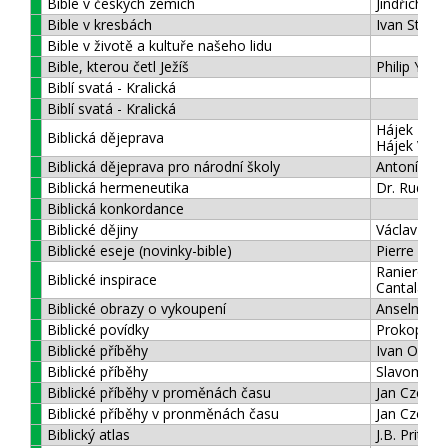
Bible v českých zemích
Jindřich M
Bible v kresbách
Ivan Steige
Bible v životě a kultuře našeho lidu
Bible, kterou četl Ježíš
Philip Yanc
Biblí svatá - Kralická
Biblí svatá - Kralická
Hájek Milo
Biblická dějeprava
Hájek Vikto
Biblická dějeprava pro národní školy
Antonín Šp
Biblická hermeneutika
Dr. Rudolf 
Biblická konkordance
Biblické dějiny
Václav Kub
Biblické eseje (novinky-bible)
Pierre Th
Raniero
Biblické inspirace
Cantalame
Biblické obrazy o vykoupení
Anselm Gr
Biblické povídky
Prokop Ho
Biblické příběhy
Ivan Olbra
Biblické příběhy
Slavomír R
Biblické příběhy v proměnách času
Jan Czech
Biblické příběhy v pronměnách času
Jan Czech
Biblický atlas
J.B. Pritcha