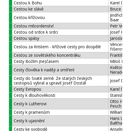
Cestou k Bohu
Karel Dach
Cestou ke slávě
Bruce Lock
Jindřich Š
Cestou křížovou
Baar
Cestou milosrdenství
Petr Vrbac
Cestou od srdce k srdci
Josef Hrdli
Cestou spásy
Jaroslav P
Věnceslava
Cestou za Kristem - křížové cesty pro dospělé
Fišerová
Cestou ze sovětského koncentráku
František 
Cesty Božím (ne)časem
Miloš Dole
Květoslava
Cesty člověka k naději a smíření
Neradová
Cesty do Svaté země. Ze starých českých
Josef Dost
cestopisů vybral a upravil Josef Dostál
Cesty Evropou
Karel Čape
Cesty k dlouhověkosti
Stanislav T
Otto Herm
Cesty k Lutherovi
Pesch
Cesty k pramenům
William Alb
Hans Urs 
Cesty k ujasnění
Balthasar
Cesty ke svobodě
Anselm Gr