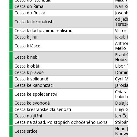
Cesta do Říma
Ivan Kolm
Cesta do Ruska
Joseph Rot
od Ježíše
Cesta k dokonalosti
Terezie sv.
Cesta k duchovnímu realismu
Victor Sion
Cesta k jihu
Jakub Dem
Anthony d
Cesta k lásce
Mello
František
Cesta k nebi
Hobizal
Cesta k oběti
Libor Racl
Cesta k pravdě
Dominik P
Cesta k solidaritě
Cyril Martí
Cesta ke kanonizaci
Jaroslav 
Chiara
Cesta ke společenství
Lubichová
Cesta ke svobodě
Dalajlama
Cesta křesťanské zkušenosti
Luigi Giuss
Cesta na jitřní
Jan Čep
Cesta na západ. Po stopách ochočeného Boha
Štěpán Sm
Henri J.M.
Cesta srdce
Nouwen