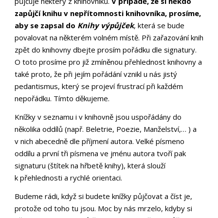
půjčuje některý z knihovníků.
V případě, že si někdo
zapůjčí knihu v nepřítomnosti knihovníka, prosíme,
aby se zapsal do
Knihy výpůjček
, která se bude
povalovat na některém volném místě. Při zařazování knih
zpět do knihovny dbejte prosím pořádku dle signatury.
O toto prosíme pro již zmíněnou přehlednost knihovny a
také proto, že při jejím pořádání vznikl u nás jistý
pedantismus, který se projeví frustrací při každém
nepořádku. Tímto děkujeme.
Knížky v seznamu i v knihovně jsou uspořádány do
několika oddílů (např. Beletrie, Poezie, Manželství,… ) a
v nich abecedně dle příjmení autora. Velké písmeno
oddílu a první tři písmena ve jménu autora tvoří pak
signaturu (štítek na hřbetě knihy), která slouží
k přehlednosti a rychlé orientaci.
Budeme rádi, když si budete knížky půjčovat a číst je,
protože od toho tu jsou. Moc by nás mrzelo, kdyby si