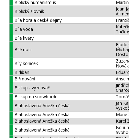
Biblický humanismus
Martin Bub
Jean Jaque
Biblický slovník
Allmen
Bílá hora a české dějiny
František 
Kateřina
Bílá voda
Tučková
Bílé květy
Fjodor
Bílé noci
Michajlovič
Dostojevsk
Zuzana
Bílý koníček
Nováková
Birlibán
Eduard Pet
Biřmování
Anselm Gr
Jindřich Z
Biskup - vyznavač
Charouz
Biskup na snowbordu
Tomáš Hol
Jan Kapistr
Blahoslavená Anežka česká
Vyskočil
Blahoslavená Anežka česká
Marie Sad
Blahoslavená Anežka česká
Karel Žák
Bohumil
Blahoslavená Anežka česká
Svoboda