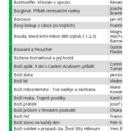
Bonhoeffer: Křesťan v opozici
Renate Wi
Joachim
Borgiové. Příběh renesanční rodiny
Brambach
Borovice
Jan Vrba
Bosý biskup z Libice (sv.Vojtěch)
František N
Magnus
Bouda, která krmí milion dětí (výtisk č.1,2,3)
MacFarlan
Barow
Gustave
Bouvard a Pecuchet
Flaubert
Božena Komárková a její hosté
Corinna
Boží ajťák. 9 dní s Carlem Acutisem: příběh
Turnerová
Boží duha
Jaroslav D
Boží lid
Vladimír Bo
Marie Faus
Boží milosrdenství - Tvá naděje a záchrana
Kowalská
Boží muka, Trapné povídky
Karel Čape
Boží přátelé
Josef Vesel
Boží průlom v římském podsvětí
Chiara Ami
Boží řeč
Francis S. C
Boží slovo na každý den
Petr Karas
Boží svědek v propasti zla. Život Etty Hillesum
Yves Bériau