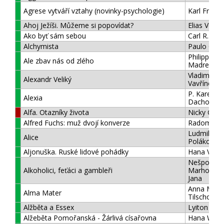
Agrese vytváří vztahy (novinky-psychologie)
Karl Frieli
Ahoj Ježíši. Můžeme si popovídat?
Elias Vella
Ako byť sám sebou
Carl R. Rog
Alchymista
Paulo Coe
Philippe, Dr
Ale zbav nás od zlého
Madre
Vladimír
Alexandr Veliký
Vavřínek
P. Karel
Alexia
Dachovský
Alfa. Otazníky života
Nicky Gum
Alfred Fuchs: muž dvojí konverze
Radomír M
Ludmila
Alice
Poláková
Aljonuška. Ruské lidové pohádky
Hana Vrbo
Nešpor Kar
Alkoholici, feťáci a gambleři
Marhouno
Jana
Anna Mari
Alma Mater
Tilschová
Alžběta a Essex
Lyiton Str
Alžeběta Pomořanská - Žárlivá císařovna
Hana Whit