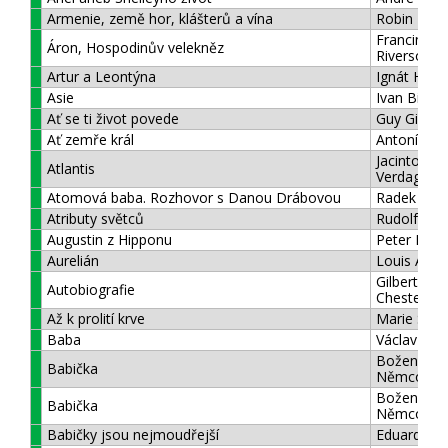
Armenie, země hor, klášterů a vína
Robin Böh
Francine
Áron, Hospodinův velekněz
Riversová
Artur a Leontýna
Ignát Her
Asie
Ivan Bičík
Ať se ti život povede
Guy Gilbert
Ať zemře král
Antonín Po
Jacinto
Atlantis
Verdaguer
Atomová baba. Rozhovor s Danou Drábovou
Radek Ště
Atributy světců
Rudolf Pfle
Augustin z Hipponu
Peter Bro
Aurelián
Louis Arag
Gilbert Kei
Autobiografie
Chesterton
Až k prolití krve
Marie Sva
Baba
Václav Pro
Božena
Babička
Němcová
Božena
Babička
Němcová
Babičky jsou nejmoudřejší
Eduard Mar