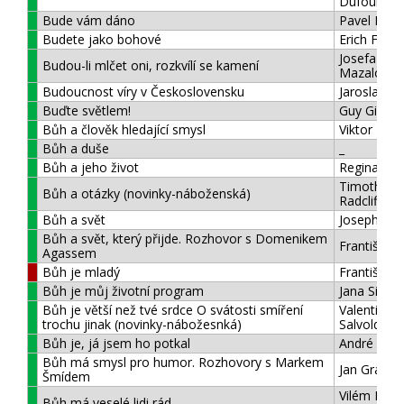
Dufour
Bude vám dáno
Pavel Hov
Budete jako bohové
Erich Fro
Josefa Ann
Budou-li mlčet oni, rozkvílí se kamení
Mazalová
Budoucnost víry v Československu
Jaroslav Kni
Buďte světlem!
Guy Gilbert
Bůh a člověk hledající smysl
Viktor Fran
Bůh a duše
_
Bůh a jeho život
Reginald D
Timothy
Bůh a otázky (novinky-náboženská)
Radcliffe
Bůh a svět
Joseph Rat
Bůh a svět, který přijde. Rozhovor s Domenikem
František,
Agassem
Bůh je mladý
František 
Bůh je můj životní program
Jana Siebe
Bůh je větší než tvé srdce O svátosti smíření
Valentino
trochu jinak (novinky-nábožesnká)
Salvoldi
Bůh je, já jsem ho potkal
André Fros
Bůh má smysl pro humor. Rozhovory s Markem
Jan Graubn
Šmídem
Vilém D.
Bůh má veselé lidi rád