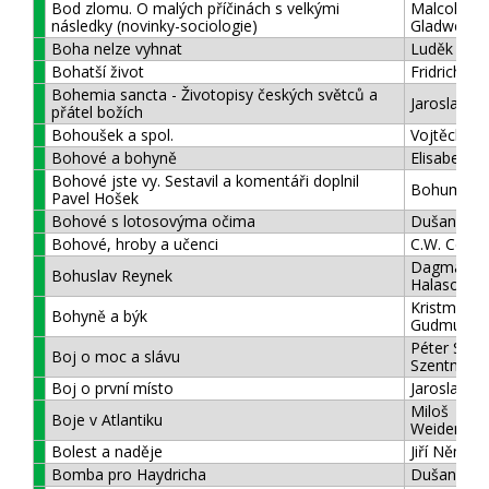
Bod zlomu. O malých příčinách s velkými
Malcolm
následky (novinky-sociologie)
Gladwekk
Boha nelze vyhnat
Luděk Pac
Bohatší život
Fridrich He
Bohemia sancta - Životopisy českých světců a
Jaroslav Ka
přátel božích
Bohoušek a spol.
Vojtěch St
Bohové a bohyně
Elisabeth 
Bohové jste vy. Sestavil a komentáři doplnil
Bohumil Hr
Pavel Hošek
Bohové s lotosovýma očima
Dušan Zbav
Bohové, hroby a učenci
C.W. Cera
Dagmar
Bohuslav Reynek
Halasová
Kristmann
Bohyně a býk
Gudmunds
Péter Szab
Boj o moc a slávu
Szentmihál
Boj o první místo
Jaroslav Fo
Miloš
Boje v Atlantiku
Weidenhöf
Bolest a naděje
Jiří Němec
Bomba pro Haydricha
Dušan Ham