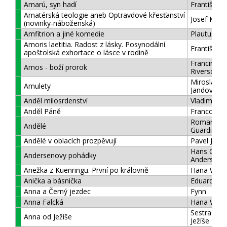
Amarú, syn hadí
František K
Amatérská teologie aneb Optravdové křesťanství
Josef Kordí
(novinky-náboženská)
Amfitrion a jiné komedie
Plautus
Amoris laetitia. Radost z lásky. Posynodální
František,
apoštolská exhortace o lásce v rodině
Francine
Amos - boží prorok
Riversová
Miroslav
Amulety
Jandovský
Anděl milosrdenství
Vladimír K
Anděl Páně
Francois 
Romano
Andělé
Guardini
Andělé v oblacích prozpěvují
Pavel Jurko
Hans Chris
Andersenovy pohádky
Andersen
Anežka z Kuenringu. První po královně
Hana Whit
Anička a básnička
Eduard Pet
Anna a Černý jezdec
Fynn
Anna Falcká
Hana Whit
Sestra Ann
Anna od Ježíše
Ježíše Mari