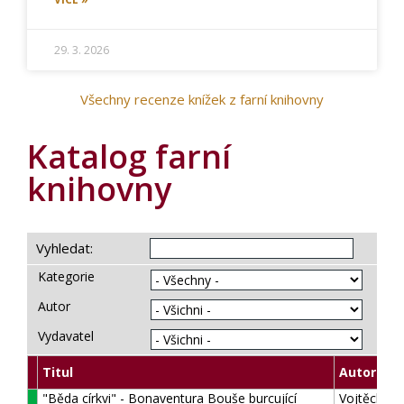
29. 3. 2026
Všechny recenze knížek z farní knihovny
Katalog farní
knihovny
Vyhledat:
Kategorie
Autor
Vydavatel
Titul
Autor
"Běda církvi" - Bonaventura Bouše burcující
Vojtěch N