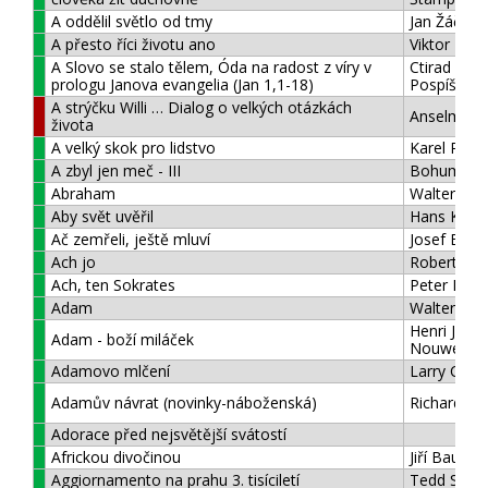
A oddělil světlo od tmy
Jan Žáček
A přesto říci životu ano
Viktor Fran
A Slovo se stalo tělem, Óda na radost z víry v
Ctirad Václ
prologu Janova evangelia (Jan 1,1-18)
Pospíšil
A strýčku Willi … Dialog o velkých otázkách
Anselm Gr
života
A velký skok pro lidstvo
Karel Pacn
A zbyl jen meč - III
Bohumil Ří
Abraham
Walter Lüth
Aby svět uvěřil
Hans Küng
Ač zemřeli, ještě mluví
Josef Bene
Ach jo
Robert Fu
Ach, ten Sokrates
Peter Kree
Adam
Walter Lüth
Henri J.M.
Adam - boží miláček
Nouwen
Adamovo mlčení
Larry Crab
Adamův návrat (novinky-náboženská)
Richard Ro
Adorace před nejsvětější svátostí
Africkou divočinou
Jiří Baum
Aggiornamento na prahu 3. tisíciletí
Tedd Scho