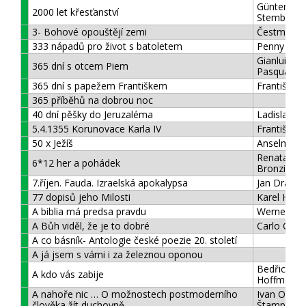
Günter
2000 let křesťanství
Stemberge
3- Bohové opouštějí zemi
Čestmír Je
333 nápadů pro život s batoletem
Penny War
Gianluigi
365 dní s otcem Piem
Pasquale
365 dní s papežem Františkem
František,
365 příběhů na dobrou noc
40 dní pěšky do Jeruzaléma
Ladislav Zi
5.4.1355 Korunovace Karla IV
František 
50 x Ježíš
Anselm Gr
Renata
6*12 her a pohádek
Bronzinov
7.říjen. Fauda. Izraelská apokalypsa
Jan Dražan
77 dopisů jeho Milosti
Karel Herb
A biblia má predsa pravdu
Werner Kel
A Bůh viděl, že je to dobré
Carlo Carr
A co básník- Antologie české poezie 20. století
A já jsem s vámi i za železnou oponou
Bedřich
A kdo vás zabije
Hoffmann
A nahoře nic … O možnostech postmoderního
Ivan Odilo
člověka žít duchovně
Štampach