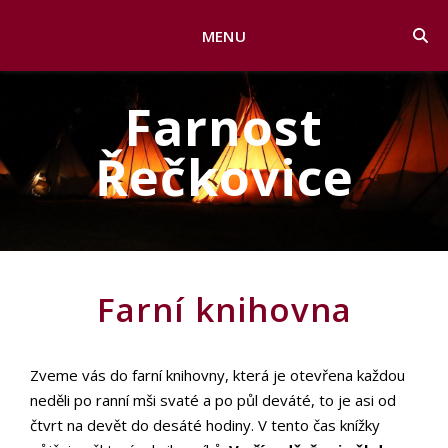
MENU
Farnost
Řečkovice
Farní knihovna
Zveme vás do farní knihovny, která je otevřena každou
neděli po ranní mši svaté a po půl deváté, to je asi od
čtvrt na devět do desáté hodiny. V tento čas knížky