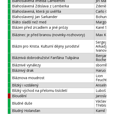
Blahoslavená Imelda Lambertini
Jiří Maria V
Blahoslavená Zdislava z Lemberka
Zdeněk Kal
Blahoslavená, která jsi uvěřila
Carlo Carr
Blahoslavený Jan Sarkander
Bohumil Z
Bláto sladší než med
Margo Rej
Blázen před zrcadlem a jiné prózy
Karel Schul
Blázinec je před branou (novinky-rozhovory)
Max Kašpa
Sergej
Blázni pro Krista. Kulturní dějiny jurodství
Arkaďjevič
Ivanov
Benjamin
Bláznivá dobrodružství Fanfána Tulipána
Rochefort
Bláznivé vynálezy
sborník
Bláznivý drak
Haruo Ume
Lion
Bláznova moudrost
Feuchtwan
Blízký i vzdálený
Anselm Gr
Blízký východ na přelomu tisíciletí
Luboš Kro
Bloudění
Jaroslav D
Václav Ben
Bludné duše
Třebíský
Bludný Holanďan
Kamil Šim