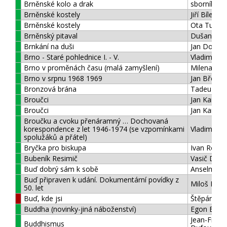
Brněnské kolo a drak
sborník
Brněnské kostely
Jiří Bílek
Brněnské kostely
Ota Tučka
Brněnský pitaval
Dušan Uhlí
Brnkání na duši
Jan Dobiáš
Brno - Staré pohlednice I. - V.
Vladimír Fil
Brno v proměnách času (malá zamyšlení)
Milena Flo
Brno v srpnu 1968 1969
Jan Břečka
Bronzová brána
Tadeuzs B
Broučci
Jan Karafiá
Broučci
Jan Karafiá
Broučku a cvoku přenáramný … Dochovaná
korespondence z let 1946-1974 (se vzpomínkami
Vladimír Bo
spolužáků a přátel)
Bryčka pro biskupa
Ivan Remu
Bubeník Resimič
Vasič Drag
Buď dobrý sám k sobě
Anselm Gr
Buď připraven k udání. Dokumentární povídky z
Miloš Dole
50. let
Buď, kde jsi
Štěpán Sm
Buddha (novinky-jiná náboženství)
Egon Bond
Jean-Franc
Buddhismus