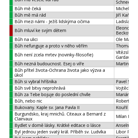
Schneeber
Bůh mě čeká
Michel Quo
Bůh mě má rád
Jiří Kaňa
Bůh mezi námi - Ježíš lidskýma očima
Ladislav B
Eleonora
Bůh mluví ke svým dětem
Becková
Bůh na ulici
Ole Martin
Bůh nefunguje a proto v něho věřím
Thomas Fr
Vítězslav
Bůh není zcela mrtev (novinky-filosofie)
Gardavský
Bůh nezná budoucnost. Esej o víře
Martin Ko
Bůh přítel života-Ochrana života jako výzva a
úkol
Bůh si vybral hříšníka
Pavel Sand
Bůh své bitvy neprohrává
Vojtěch Ko
Bůh za Tebe bojuje do poslední chvíle
Marián Kuf
Bůh, nebo nic
Robert Sar
Bukovany. Kaple sv. Jana Pavla II
Kouřil
Burgundsko, kraj mnichů. Citeaux a Bernard z
Milan Kam
Clairvaux
Bydlet v domě lásky. Krátké editace o lásce
Anselm Gr
Byl jednou jeden svatý král. Příběh sv. Ludvíka
Libor Rösn