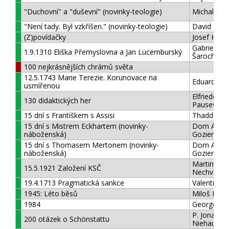
"Duchovní" a "duševní" (novinky-teologie)
Michal Altr
"Není tady. Byl vzkříšen." (novinky-teologie)
David Bo
(Z)povídačky
Josef Hes
Gabriela V.
1.9.1310 Eliška Přemyslovna a Jan Lucemburský
Šarochová
100 nejkrásnějších chrámů světa
12.5.1743 Marie Terezie. Korunovace na
Eduard Ma
usmířenou
Elfriede
130 didaktických her
Pausewan
15 dní s Františkem s Assisi
Thaddee M
15 dní s Mistrem Eckhartem (novinky-
Dom Andr
náboženská)
Gozier
15 dní s Thomasem Mertonem (novinky-
Dom Andr
náboženská)
Gozier
Martin
15.5.1921 Založení KSČ
Nechvátal
19.4.1713 Pragmatická sankce
Valentin Ur
1945: Léto běsů
Miloš Dole
1984
George Orw
P. Jonatha
200 otázek o Schönstattu
Niehaus