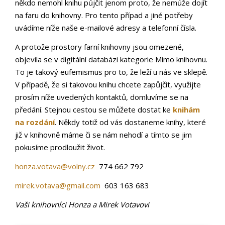
někdo nemohl knihu půjčit jenom proto, že nemůže dojít
na faru do knihovny. Pro tento případ a jiné potřeby
uvádíme níže naše e-mailové adresy a telefonní čísla.
A protože prostory farní knihovny jsou omezené,
objevila se v digitální databázi kategorie Mimo knihovnu.
To je takový eufemismus pro to, že leží u nás ve sklepě.
V případě, že si takovou knihu chcete zapůjčit, využijte
prosím níže uvedených kontaktů, domluvíme se na
předání. Stejnou cestou se můžete dostat ke
knihám
na rozdání
. Někdy totiž od vás dostaneme knihy, které
již v knihovně máme či se nám nehodí a tímto se jim
pokusíme prodloužit život.
honza.votava@volny.cz
774 662 792
mirek.votava@gmail.com
603 163 683
Vaši knihovníci Honza a Mirek Votavovi