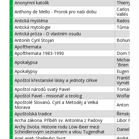
Anonymní katolík
Thierry Biz
Carlos G. S
Anthony de Mello - Prorok pro naši dobu
Vallés
Antická mystéria
Radoslav 
Antická mytologie
Tůma
Antická próza - O vlastním osudu
Antonín Cyril Stojan
Bohumil Z
Apofthemata
Apofthemata 1983-1990
Dom Samu
Michael D.
Apokalypsa
´Brien
Apokalypsy
Eugen Web
František
Apoštol křesťanské lásky a jednoty církve
Vymětal
Apoštol národů svatý Pavel
Tomáš Špid
Apoštol Pavel - misionář a teolog
Wolfang Tri
Apoštolé Slovanů. Cyril a Metoděj a Velká
Anton Bag
Morava
Apoštolská tradice
Římský Hip
Archa zákona. Příběh sv. Antonína z Padovy
Libor Rösn
Archy života. Historie rodu Löw-Beer mezi
Daniel Lo
Schindlerovým seznamem a vilou Tugendhat
Ariel aneb Shelleyho život
André Mau