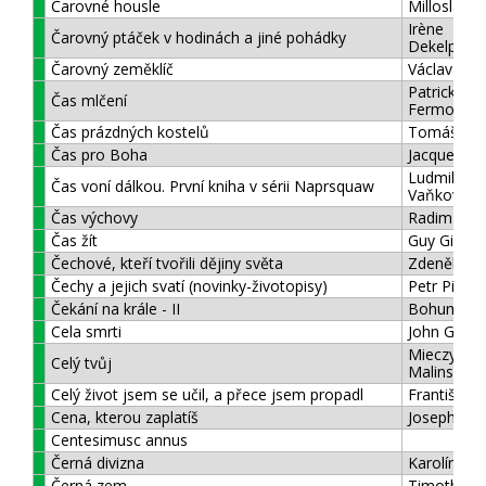
Čarovné housle
Milloslav B
Irène
Čarovný ptáček v hodinách a jiné pohádky
Dekelpero
Čarovný zeměklíč
Václav Cibu
Patrick Lei
Čas mlčení
Fermor
Čas prázdných kostelů
Tomáš Hal
Čas pro Boha
Jacques Phi
Ludmila
Čas voní dálkou. První kniha v sérii Naprsquaw
Vaňková
Čas výchovy
Radim Pal
Čas žít
Guy Gilbert
Čechové, kteří tvořili dějiny světa
Zdeněk Kal
Čechy a jejich svatí (novinky-životopisy)
Petr Piťha
Čekání na krále - II
Bohumil Ří
Cela smrti
John Gris
Mieczysla
Celý tvůj
Malinski
Celý život jsem se učil, a přece jsem propadl
František 
Cena, kterou zaplatíš
Joseph Fad
Centesimusc annus
Černá divizna
Karolína Sv
Černá zem
Timothy S