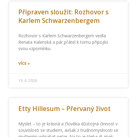
Připraven sloužit: Rozhovor s
Karlem Schwarzenbergem
Rozhovor s Karlem Schwarzenbergem vedla
Renata Kalenská a pár přátel k tomu připojilo
svou vzpomínku.
VÍCE »
18. 6. 2026
Etty Hillesum – Přervaný život
Myslet – to je krásná a člověka důstojná činnost v
souvislosti se studiem, avšak z trudnomyslnosti se
myšlením vyhrabat nelze. Na to je třeba jít jinak: