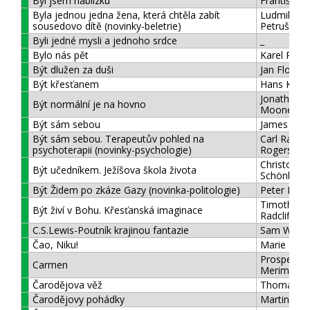
Byl jsem nablízku
František 
Byla jednou jedna žena, která chtěla zabít
Ludmila
sousedovo dítě (novinky-beletrie)
Petruševsk
Byli jedné mysli a jednoho srdce
_
Bylo nás pět
Karel Polá
Být dlužen za duši
Jan Florián
Být křesťanem
Hans Küng
Jonathan
Být normální je na hovno
Mooney
Být sám sebou
James Dob
Být sám sebou. Terapeutův pohled na
Carl Rans
psychoterapii (novinky-psychologie)
Rogers
Christoph
Být učedníkem. Ježíšova škola života
Schönborn
Být Židem po zkáze Gazy (novinka-politologie)
Peter Bein
Timothy
Být živí v Bohu. Křesťanská imaginace
Radcliffe
C.S.Lewis-Poutník krajinou fantazie
Sam Well
Čao, Niku!
Marie Hol
Prosper
Carmen
Merimée
Čarodějova věž
Thomas Br
Čarodějovy pohádky
Martin Se