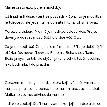
Máme často úzký pojem modlitby.
Už hnutí naší duše, která se pozvedá k Bohu, to je modlitba.
Je tolik cest, ale jeden cíl. Je důležité k tomu cíli směřovat.
Terezie z Lisieux: Pro mě je modlitba vzlet srdce. Projev
důvěry a odevzdanosti Božího dítěte vůči Otci.
Co je to modlitba? Čím je pro mě modlitba? To je důležitější
otázka. Rozhovor člověka s Bohem a Boha s člověkem.
Bože já bych tě tak rád slyšel, já toho tolik k tobě navolám.
Jako bych mluvil do prázdna.
Obrazem modlitby je matka, která kojí své dítě. Miminko
má hlad, potřebu se pomazlit, je mu smutno, začne plakat.
Matka ho vezme, přivine, dá mu napít
a dítě se upokojí. Stačí mu slyšet tlukot jejího srdce a cítí se