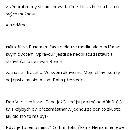
z vědomí že my si sami nevystačíme. Narazíme na hranice
svých možnosti.
A hledáme.
Někteří tvrdí: Nemám čas se dlouze modlit, ale modlím se
svým životem. Opravdu? Jestli se nedokážu zastavit a
strávit čas a se svým Bohem,
začnu se ztrácet … Ve svém aktivismu. Moje plány jsou ty
nejlepší a musím o tom Boha přesvědčit.
Dopřát si ten luxus: Pane Ježíši teď jsi pro mě nejdůležitější
ty. I kdybych byl přezaměstnaný, jednou za den to zkuste.
Jak dlouho to má být?
Když je to jen 5 minut? Co tím Bohu říkám? Nemám na tebe