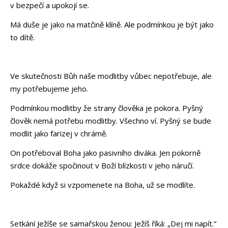
v bezpečí a upokojí se.
Má duše je jako na matčině klíně. Ale podmínkou je být jako
to dítě.
Ve skutečnosti Bůh naše modlitby vůbec nepotřebuje, ale
my potřebujeme jeho.
Podmínkou modlitby že strany člověka je pokora. Pyšný
člověk nemá potřebu modlitby. Všechno ví. Pyšný se bude
modlit jako farizej v chrámě.
On potřeboval Boha jako pasivního diváka. Jen pokorně
srdce dokáže spočinout v Boží blízkosti v jeho náručí.
Pokaždé když si vzpomenete na Boha, už se modlíte.
Setkání Ježíše se samařskou ženou: Ježíš říká: „Dej mi napít.“