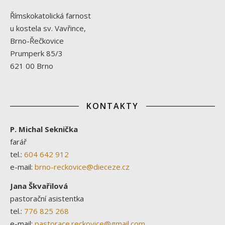
Římskokatolická farnost
u kostela sv. Vavřince,
Brno-Řečkovice
Prumperk 85/3
621 00 Brno
KONTAKTY
P. Michal Seknička
farář
tel.:
604 642 912
e-mail:
brno-reckovice@dieceze.cz
Jana Škvařilová
pastorační asistentka
tel.:
776 825 268
e-mail:
pastorace.reckovice@gmail.com