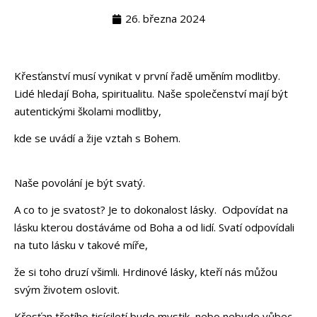
26. března 2024
Křesťanství musí vynikat v první řadě uměním modlitby.
Lidé hledají Boha, spiritualitu. Naše společenství mají být
autentickými školami modlitby,
kde se uvádí a žije vztah s Bohem.
Naše povolání je být svatý.
A co to je svatost? Je to dokonalost lásky. Odpovídat na
lásku kterou dostáváme od Boha a od lidí. Svatí odpovídali
na tuto lásku v takové míře,
že si toho druzí všimli. Hrdinové lásky, kteří nás můžou
svým životem oslovit.
Křesťan třetího tisíciletí bude mystik, nebo nebude vůbec.