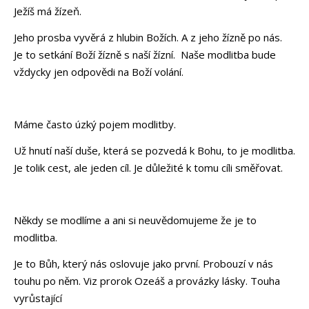
Ježíš má žízeň.
Jeho prosba vyvěrá z hlubin Božích. A z jeho žízně po nás.
Je to setkání Boží žízně s naší žízní. Naše modlitba bude
vždycky jen odpovědi na Boží volání.
Máme často úzký pojem modlitby.
Už hnutí naší duše, která se pozvedá k Bohu, to je modlitba.
Je tolik cest, ale jeden cíl. Je důležité k tomu cíli směřovat.
Někdy se modlíme a ani si neuvědomujeme že je to
modlitba.
Je to Bůh, který nás oslovuje jako první. Probouzí v nás
touhu po něm. Viz prorok Ozeáš a provázky lásky. Touha
vyrůstající