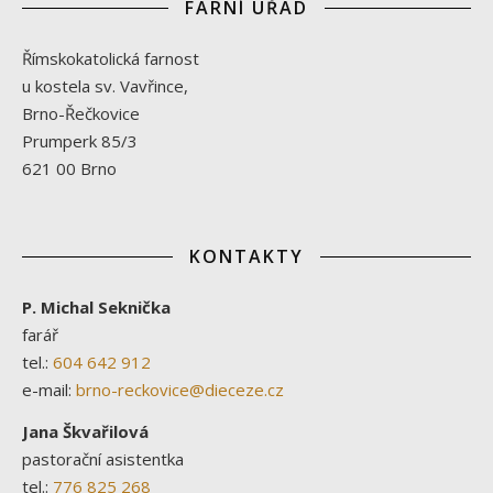
FARNÍ ÚŘAD
Římskokatolická farnost
u kostela sv. Vavřince,
Brno-Řečkovice
Prumperk 85/3
621 00 Brno
KONTAKTY
P. Michal Seknička
farář
tel.:
604 642 912
e-mail:
brno-reckovice@dieceze.cz
Jana Škvařilová
pastorační asistentka
tel.:
776 825 268