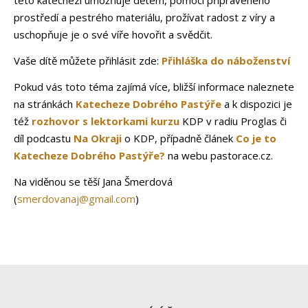
této katechezi umožňuje dětem, pomocí připraveného
prostředí a pestrého materiálu, prožívat radost z víry a
uschopňuje je o své víře hovořit a svědčit.
Vaše dítě můžete přihlásit zde:
Přihláška do náboženství
Pokud vás toto téma zajímá více, bližší informace naleznete
na stránkách
Katecheze Dobrého Pastýře
a k dispozici je
též
rozhovor s lektorkami kurzu
KDP v radiu Proglas či
díl podcastu
Na Okraji
o KDP, případně článek
Co je to
Katecheze Dobrého Pastýře?
na webu pastorace.cz.
Na viděnou se těší Jana Šmerdová
(
smerdovanaj@gmail.com
)