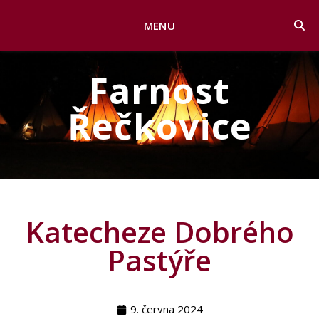
MENU
Farnost
Řečkovice
Katecheze Dobrého
Pastýře
9. června 2024