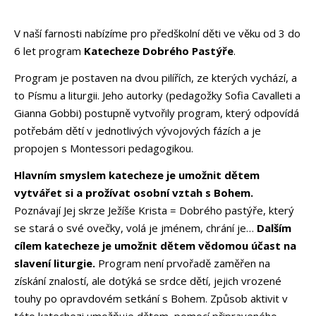
V naší farnosti nabízíme pro předškolní děti ve věku od 3 do
6 let program
Katecheze Dobrého Pastýře
.
Program je postaven na dvou pilířích, ze kterých vychází, a
to Písmu a liturgii. Jeho autorky (pedagožky Sofia Cavalleti a
Gianna Gobbi) postupně vytvořily program, který odpovídá
potřebám dětí v jednotlivých vývojových fázích a je
propojen s Montessori pedagogikou.
Hlavním smyslem katecheze je umožnit dětem
vytvářet si a prožívat osobní vztah s Bohem.
Poznávají Jej skrze Ježíše Krista = Dobrého pastýře, který
se stará o své ovečky, volá je jménem, chrání je…
Dalším
cílem katecheze je umožnit dětem vědomou účast na
slavení liturgie.
Program není prvořadě zaměřen na
získání znalostí, ale dotýká se srdce dětí, jejich vrozené
touhy po opravdovém setkání s Bohem. Způsob aktivit v