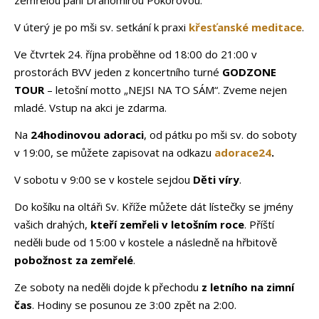
zemřelou paní Drahomírou Pokorovou.
V úterý je po mši sv. setkání k praxi
křesťanské meditace
.
Ve čtvrtek 24. října proběhne od 18:00 do 21:00 v
prostorách BVV jeden z koncertního turné
GODZONE
TOUR
– letošní motto „NEJSI NA TO SÁM“. Zveme nejen
mladé. Vstup na akci je zdarma.
Na
24hodinovou adoraci
, od pátku po mši sv. do soboty
v 19:00, se můžete zapisovat na odkazu
adorace24
.
V sobotu v 9:00 se v kostele sejdou
Děti víry
.
Do košíku na oltáři Sv. Kříže můžete dát lístečky se jmény
vašich drahých,
kteří zemřeli v letošním roce
. Příští
neděli bude od 15:00 v kostele a následně na hřbitově
pobožnost za zemřelé
.
Ze soboty na neděli dojde k přechodu
z letního na zimní
čas
. Hodiny se posunou ze 3:00 zpět na 2:00.