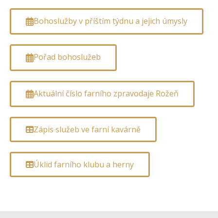
Bohoslužby v příštím týdnu a jejich úmysly
Pořad bohoslužeb
Aktuální číslo farního zpravodaje Rožeň
Zápis služeb ve farní kavárně
Úklid farního klubu a herny