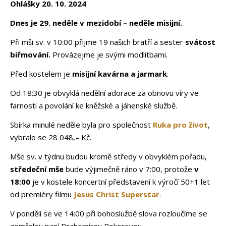
Ohlášky 20. 10. 2024
Dnes je 29. neděle v mezidobí – neděle misijní.
Při mši sv. v 10:00 přijme 19 našich bratří a sester
svátost
biřmování.
Provázejme je svými modlitbami.
Před kostelem je
misijní kavárna a jarmark
.
Od 18:30 je obvyklá nedělní adorace za obnovu víry ve
farnosti a povolání ke kněžské a jáhenské službě.
Sbírka minulé neděle byla pro společnost
Ruka pro život
,
vybralo se 28 048,– Kč.
Mše sv. v týdnu budou kromě středy v obvyklém pořadu,
středeční mše
bude výjimečně ráno v 7:00, protože
v
18:00
je v kostele koncertní představení k výročí 50+1 let
od premiéry filmu
Jesus Christ Superstar
.
V pondělí se ve 14:00 při bohoslužbě slova rozloučíme se