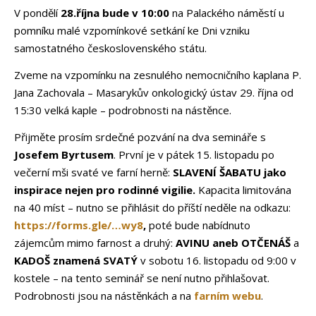
V pondělí
28.října bude v 10:00
na Palackého náměstí u
pomníku malé vzpomínkové setkání ke Dni vzniku
samostatného československého státu.
Zveme na vzpomínku na zesnulého nemocničního kaplana P.
Jana Zachovala – Masarykův onkologický ústav 29. října od
15:30 velká kaple – podrobnosti na nástěnce.
Přijměte prosím srdečné pozvání na dva semináře s
Josefem Byrtusem
. První je v pátek 15. listopadu po
večerní mši svaté ve farní herně:
SLAVENÍ ŠABATU jako
inspirace nejen pro rodinné vigilie.
Kapacita limitována
na 40 míst – nutno se přihlásit do příští neděle na odkazu:
https://forms.gle/…wy8
,
poté bude nabídnuto
zájemcům mimo farnost a druhý:
AVINU aneb OTČENÁŠ
a
KADOŠ znamená SVATÝ
v sobotu 16. listopadu od 9:00 v
kostele – na tento seminář se není nutno přihlašovat.
Podrobnosti jsou na nástěnkách a na
farním
webu
.