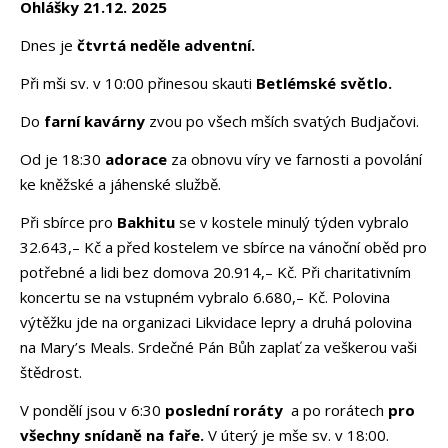
Ohlášky 21.12. 2025
Dnes je
čtvrtá neděle adventní.
Při mši sv. v 10:00 přinesou skauti
Betlémské světlo.
Do
farní kavárny
zvou po všech mších svatých Budjačovi.
Od je 18:30
adorace
za obnovu víry ve farnosti a povolání
ke kněžské a jáhenské službě.
Při sbírce pro
Bakhitu
se v kostele minulý týden vybralo
32.643,– Kč a před kostelem ve sbírce na vánoční oběd pro
potřebné a lidi bez domova 20.914,– Kč. Při charitativním
koncertu se na vstupném vybralo 6.680,– Kč. Polovina
výtěžku jde na organizaci Likvidace lepry a druhá polovina
na Mary’s Meals. Srdečné Pán Bůh zaplať za veškerou vaši
štědrost.
V pondělí jsou v 6:30
poslední roráty
a po rorátech
pro
všechny snídaně na faře.
V úterý je mše sv. v 18:00.