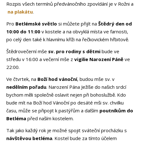
Rozpis všech termínů předvánočního zpovídání je v Rožni a
na plakátu
.
Pro
Betlémské světlo
si můžete přijít na
Štědrý den od
10:00 do 11:00
v kostele a na obvyklá místa ve farnosti,
po celý den také k hlavnímu kříži na řečkovickém hřbitově.
Štědrovečerní mše
sv. pro rodiny s dětmi
bude ve
středu v 16:00 a večerní mše z
vigilie
Narození Páně
ve
22:00.
Ve čtvrtek, na
Boží hod vánoční
, budou mše sv. v
nedělním pořadu
. Narození Pána Ježíše do našich srdcí
bychom měli společně oslavit nejen při bohoslužbě. Kdo
bude mít na Boží hod Vánoční po desáté mši sv. chvilku
času, může se připojit k pastýřům a dalším
poutníkům do
Betléma
před naším kostelem.
Tak jako každý rok je možné spojit sváteční procházku s
návštěvou betléma
. Kostel bude za tímto účelem