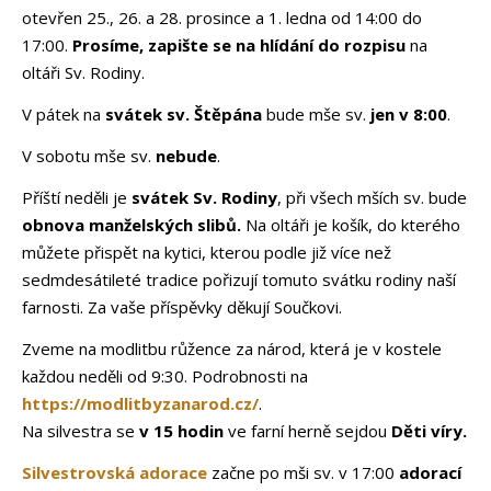
otevřen 25., 26. a 28. prosince a 1. ledna od 14:00 do
17:00.
Prosíme, zapište se na hlídání do rozpisu
na
oltáři Sv. Rodiny.
V pátek na
svátek sv. Štěpána
bude mše sv.
jen v 8:00
.
V sobotu mše sv.
nebude
.
Příští neděli je
svátek Sv. Rodiny
, při všech mších sv. bude
obnova manželských slibů.
Na oltáři je košík, do kterého
můžete přispět na kytici, kterou podle již více než
sedmdesátileté tradice pořizují tomuto svátku rodiny naší
farnosti. Za vaše příspěvky děkují Součkovi.
Zveme na modlitbu růžence za národ, která je v kostele
každou neděli od 9:30. Podrobnosti na
https://modlitbyzanarod.cz/
.
Na silvestra se
v 15 hodin
ve farní herně sejdou
Děti víry.
Silvestrovská adorace
začne po mši sv. v 17:00
adorací