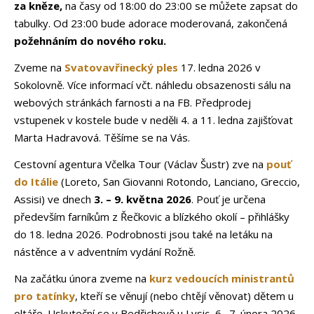
za kněze,
na časy
od 18:00 do 23:00 se můžete zapsat do
tabulky. Od 23:00 bude adorace moderovaná, zakončená
požehnáním do nového roku.
Zveme na
Svatovavřinecký ples
17. ledna 2026 v
Sokolovně. Více informací včt. náhledu obsazenosti sálu na
webových stránkách farnosti a na FB. Předprodej
vstupenek v kostele bude v neděli 4. a 11. ledna zajišťovat
Marta Hadravová. Těšíme se na Vás.
Cestovní agentura Včelka Tour (Václav Šustr) zve na
pouť
do Itálie
(Loreto, San Giovanni Rotondo, Lanciano, Greccio,
Assisi) ve dnech
3. – 9. května 2026
. Pouť je určena
především farníkům z Řečkovic a blízkého okolí – přihlášky
do 18. ledna 2026. Podrobnosti jsou také na letáku na
nástěnce a v adventním vydání Rožně.
Na začátku února zveme na
kurz vedoucích ministrantů
pro tatínky
, kteří se věnují (nebo chtějí věnovat) dětem u
oltáře. Uskuteční se v Bedřichově u Lysic, 6.–⁠⁠⁠⁠⁠⁠⁠⁠⁠⁠⁠⁠⁠⁠⁠⁠⁠⁠7. února 2026.