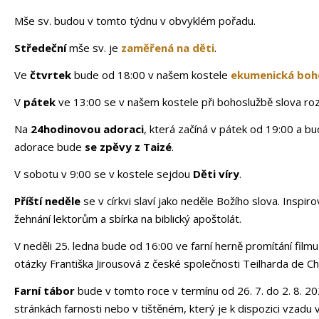
Mše sv. budou v tomto týdnu v obvyklém pořadu.
Středeční
mše sv. je
zaměřená na děti
.
Ve
čtvrtek
bude od 18:00 v našem kostele
ekumenická boh
V
pátek
ve 13:00 se v našem kostele při bohoslužbě slova roz
Na
24hodinovou adoraci
, která začíná v pátek od 19:00 a 
adorace bude
se zpěvy z Taizé
.
V sobotu v 9:00 se v kostele sejdou
Děti víry
.
Příští neděle
se v církvi slaví jako neděle Božího slova. Insp
žehnání lektorům a sbírka na biblický apoštolát.
V neděli 25. ledna bude od 16:00 ve farní herně promítání film
otázky Františka Jirousová z české společnosti Teilharda de Ch
Farní tábor
bude v tomto roce v termínu od 26. 7. do 2. 8. 20
stránkách farnosti nebo v tištěném, který je k dispozici vzadu v