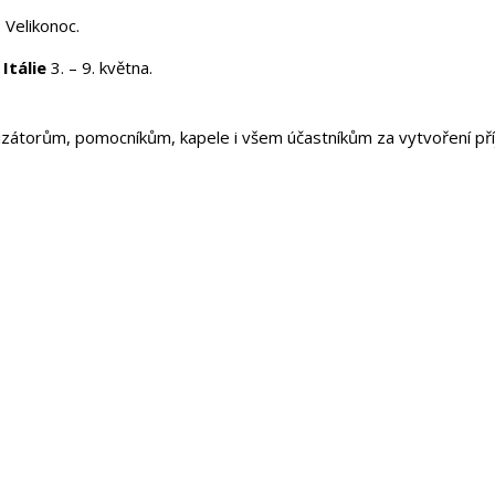
 Velikonoc.
 Itálie
3. – 9. května.
nizátorům, pomocníkům, kapele i všem účastníkům za vytvoření p