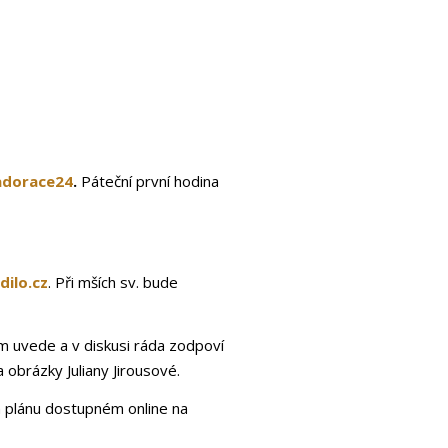
adorace24
.
Páteční první hodina
dilo.cz
. Při mších sv. bude
lm uvede a v diskusi ráda zodpoví
 obrázky Juliany Jirousové.
ím plánu dostupném online na