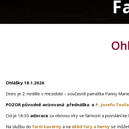
F
Ohl
Ohlášky 18.1.2026
Dnes je 2. neděle v mezidobí – současně památka Panny Marie
POZOR původně avizovaná přednáška o
P. Josefu Toufa
Od je 18:30
adorace
za obnovu víry ve farnosti a povolání ke
Na službu do
farní kavárny
a na
úklid fary a herny
se můžete