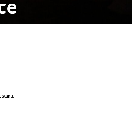
ce
esťanů.