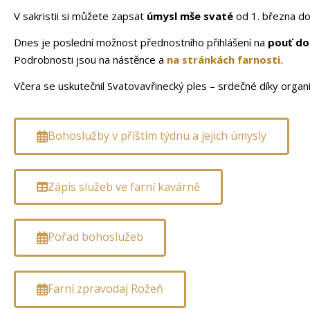
V sakristii si můžete zapsat
úmysl mše svaté
od 1. března do
Dnes je poslední možnost přednostního přihlášení na
pouť do
Podrobnosti jsou na nástěnce a
na stránkách farnosti.
Včera se uskutečnil Svatovavřinecký ples – srdečné díky orga
Bohoslužby v příštím týdnu a jejich úmysly
Zápis služeb ve farní kavárně
Pořad bohoslužeb
Farní zpravodaj Rožeň