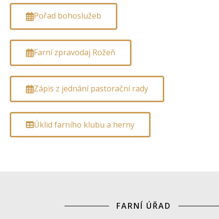
Pořad bohoslužeb
Farní zpravodaj Rožeň
Zápis z jednání pastorační rady
Úklid farního klubu a herny
FARNÍ ÚŘAD