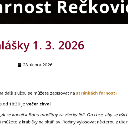
arnost Řečkovi
lášky 1. 3. 2026
28. února 2026
 na další službu se můžete zapisovat na
stránkách farnosti
.
 a od 18:30 je
večer chval
.
„
Ať se konají k Bohu modlitby za všecky lidi. On chce, aby se všich
můžete z krabičky na oltáři sv. Rodiny vylosovat některou z ulic na