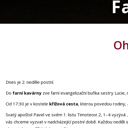
F
Oh
Dnes je 2. neděle postní.
Do
farní kavárny
zve farní evangelizační buňka sestry Lucie,
Od 17:30 je v kostele
křížová cesta
, kterou povedou rodiny,
Svatý apoštol Pavel ve svém 1. listu Timoteovi 2, 1–4 vyzývá: 
vás chceme vyzvat v nadcházející postní době. Každou neděli si 