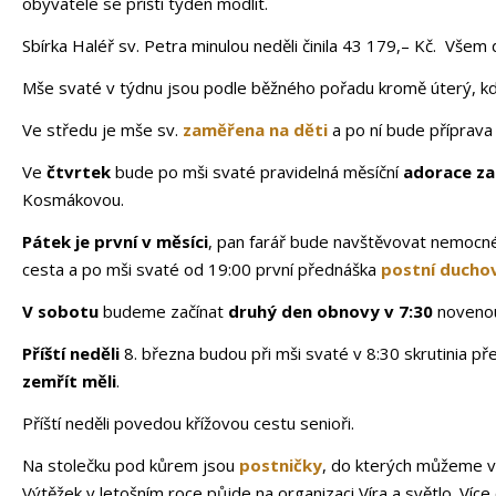
obyvatele se příští týden modlit.
Sbírka Haléř sv. Petra minulou neděli činila 43 179,– Kč. Všem
Mše svaté v týdnu jsou podle běžného pořadu kromě úterý, 
Ve středu je mše sv.
zaměřena na děti
a po ní bude příprava 
Ve
čtvrtek
bude po mši svaté pravidelná měsíční
adorace za
Kosmákovou.
Pátek je první v měsíci
, pan farář bude navštěvovat nemocné,
cesta a po mši svaté od 19:00 první přednáška
postní ducho
V sobotu
budeme začínat
druhý den obnovy v 7:30
novenou 
Příští neděli
8. března budou při mši svaté v 8:30 skrutinia p
zemřít měli
.
Příští neděli povedou křížovou cestu senioři.
Na stolečku pod kůrem jsou
postničky
, do kterých můžeme v
Výtěžek v letošním roce půjde na organizaci Víra a světlo. Více