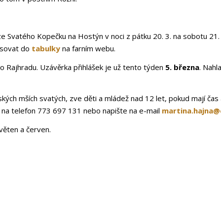
ze Svatého Kopečku na Hostýn v noci z pátku 20. 3. na sobotu 21.
isovat do
tabulky
na farním webu
.
o Rajhradu. Uzávěrka přihlášek je už tento týden
5. března
. Nahl
ských mších svatých, zve děti a mládež nad 12 let, pokud mají čas a 
e na telefon 773 697 131 nebo napište na e-mail
martina.hajna@
věten a červen.