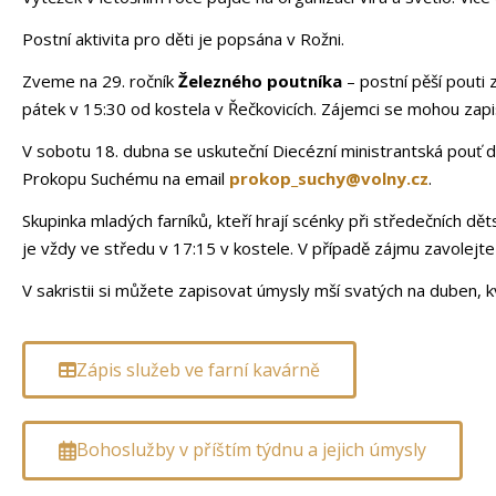
Postní aktivita pro děti je popsána v Rožni.
Zveme na 29. ročník
Železného poutníka
– postní pěší pouti 
pátek v 15:30 od kostela v Řečkovicích. Zájemci se mohou zap
V sobotu 18. dubna se uskuteční Diecézní ministrantská pouť d
Prokopu Suchému na email
prokop_suchy@volny.cz
.
Skupinka mladých farníků, kteří hrají scénky při středečních dět
je vždy ve středu v 17:15 v kostele. V případě zájmu zavolejt
V sakristii si můžete zapisovat úmysly mší svatých na duben, k
Zápis služeb ve farní kavárně
Bohoslužby v příštím týdnu a jejich úmysly