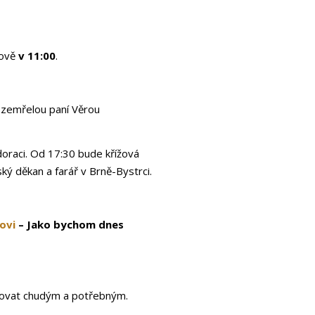
nově
v 11:00
.
 zemřelou paní Věrou
doraci. Od 17:30 bude křížová
ký děkan a farář v Brně-Bystrci.
ovi
– Jako bychom dnes
novat chudým a potřebným.