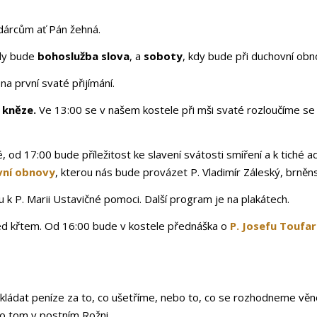
 dárcům ať Pán žehná.
kdy bude
bohoslužba slova
,
a
soboty
, kdy bude
při duchovní ob
na první svaté přijímání.
 kněze.
Ve 13:00 se v našem kostele při mši svaté rozloučíme se
 od 17:00 bude příležitost ke slavení svátosti smíření a k tiché a
vní obnovy
, kterou nás bude provázet P. Vladimír Záleský, brněns
k P. Marii Ustavičné pomoci. Další program je na plakátech.
řed křtem. Od 16:00 bude v kostele přednáška
o
P. Josefu Toufar
kládat peníze za to, co ušetříme, nebo to, co se rozhodneme vě
 o tom v postním Rožni.