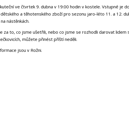
skuteční ve čtvrtek 9. dubna v 19:00 hodin v kostele. Vstupné je 
dětského a těhotenského zboží pro sezonu jaro-léto 11. a 12. d
 na nástěnkách.
ze za to, co jsme ušetřili, nebo co jsme se rozhodli darovat lidem
 Řečkovicích, můžete přinést příští neděli.
nformace jsou v Rožni.