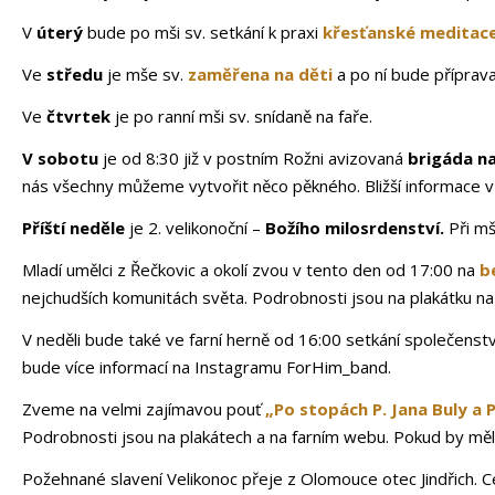
V
úterý
bude po mši sv. setkání k praxi
křesťanské meditac
Ve
středu
je mše sv.
zaměřena na děti
a po ní bude příprava
Ve
čtvrtek
je po ranní mši sv. snídaně na faře.
V sobotu
je od 8:30 již v postním Rožni avizovaná
brigáda na
nás všechny můžeme vytvořit něco pěkného. Bližší informace v
Příští neděle
je 2. velikonoční –
Božího milosrdenství.
Při mš
Mladí umělci z Řečkovic a okolí zvou v tento den od 17:00 na
b
nejchudších komunitách světa. Podrobnosti jsou na plakátku na
V neděli bude také ve farní herně od 16:00 setkání společenst
bude více informací na Instagramu ForHim_band.
Zveme na velmi zajímavou pouť
„Po stopách P. Jana Buly a 
Podrobnosti jsou na plakátech a na farním webu. Pokud by měl 
Požehnané slavení Velikonoc přeje z Olomouce otec Jindřich. 