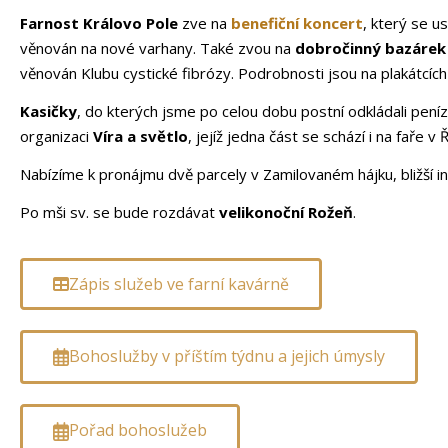
Farnost Královo Pole
zve na
benefiční koncert
, který se u
věnován na nové varhany. Také zvou na
dobročinný bazárek
věnován Klubu cystické fibrózy. Podrobnosti jsou na plakátcích
Kasičky
, do kterých jsme po celou dobu postní odkládali pení
organizaci
Víra a světlo
, jejíž jedna část se schází i na faře v
Nabízíme k pronájmu dvě parcely v Zamilovaném hájku, bližší i
Po mši sv. se bude rozdávat
velikonoční Rožeň
.
Zápis služeb ve farní kavárně
Bohoslužby v příštím týdnu a jejich úmysly
Pořad bohoslužeb