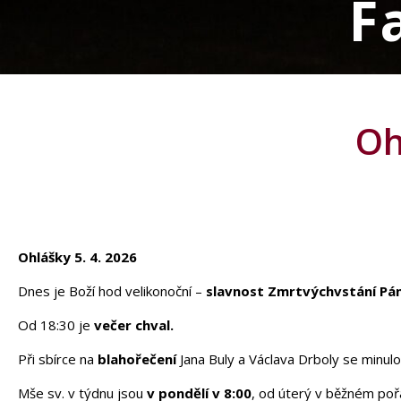
F
Oh
Ohlášky 5. 4. 2026
Dnes je Boží hod velikonoční –
slavnost Zmrtvýchvstání Pá
Od 18:30 je
večer chval.
Při sbírce na
blahořečení
Jana Buly a Václava Drboly se min
Mše sv. v týdnu jsou
v pondělí v 8:00
, od úterý v běžném poř