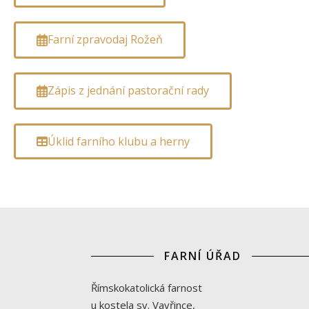
Farní zpravodaj Rožeň
Zápis z jednání pastorační rady
Úklid farního klubu a herny
FARNÍ ÚŘAD
Římskokatolická farnost
u kostela sv. Vavřince,