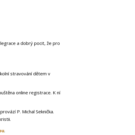
legrace a dobrý pocit, že pro
kolní stravování dětem v
štěna online registrace. K ní
rovází P. Michal Seknička.
istii.
bu
.