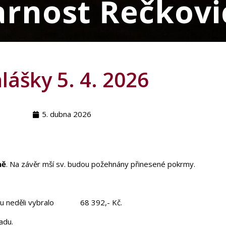
arnost Řečkovi
lášky 5. 4. 2026
5. dubna 2026
ně
. Na závěr mší sv. budou požehnány přinesené pokrmy.
ulou neděli vybralo 68 392,- Kč.
adu.