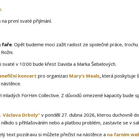
e
.
 na první svaté přijímání.
 faře
. Opět budeme moci zažít radost ze společné práce, trochu 
 Rožni.
i svaté v
10:00 bude křest Davida a Marka Šebelových.
enefiční koncert
pro organizaci
Mary’s Meals
,
která poskytuje š
 nástěnce.
ví mladých ForHim Collective. Z důvodů omezené kapacity bude spu
P. Václava Drboly“
v pondělí 27. dubna 2026, kterou duchovně dop
někdo s přihlašováním nebo a platbou problém, zastavte se v sakr
Celý text pozdravu si můžete přečíst na nástěnce a
na farním we