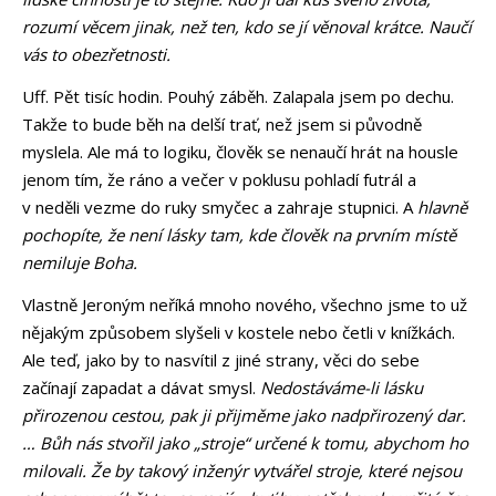
rozumí věcem jinak, než ten, kdo se jí věnoval krátce. Naučí
vás to obezřetnosti.
Uff. Pět tisíc hodin. Pouhý záběh. Zalapala jsem po dechu.
Takže to bude běh na delší trať, než jsem si původně
myslela. Ale má to logiku, člověk se nenaučí hrát na housle
jenom tím, že ráno a večer v poklusu pohladí futrál a
v neděli vezme do ruky smyčec a zahraje stupnici. A
hlavně
pochopíte, že není lásky tam, kde člověk na prvním místě
nemiluje Boha.
Vlastně Jeroným neříká mnoho nového, všechno jsme to už
nějakým způsobem slyšeli v kostele nebo četli v knížkách.
Ale teď, jako by to nasvítil z jiné strany, věci do sebe
začínají zapadat a dávat smysl.
Nedostáváme-li lásku
přirozenou cestou, pak ji přijměme jako nadpřirozený dar.
… Bůh nás stvořil jako „stroje“ určené k tomu, abychom ho
milovali. Že by takový inženýr vytvářel stroje, které nejsou