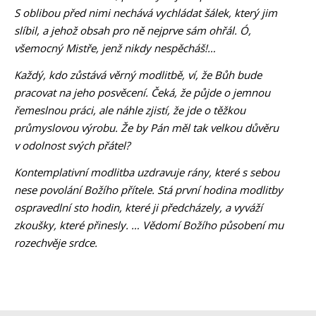
S oblibou před nimi nechává vychládat šálek, který jim
slíbil, a jehož obsah pro ně nejprve sám ohřál. Ó,
všemocný Mistře, jenž nikdy nespěcháš!…
Každý, kdo zůstává věrný modlitbě, ví, že Bůh bude
pracovat na jeho posvěcení. Čeká, že půjde o jemnou
řemeslnou práci, ale náhle zjistí, že jde o těžkou
průmyslovou výrobu. Že by Pán měl tak velkou důvěru
v odolnost svých přátel?
Kontemplativní modlitba uzdravuje rány, které s sebou
nese povolání Božího přítele. Stá první hodina modlitby
ospravedlní sto hodin, které ji předcházely, a vyváží
zkoušky, které přinesly. … Vědomí Božího působení mu
rozechvěje srdce.