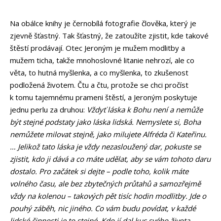
Na obálce knihy je černobílá fotografie člověka, který je
zjevně šťastný. Tak šťastný, že zatoužíte zjistit, kde takové
štěstí prodávají. Otec Jeroným je mužem modlitby a
mužem ticha, takže mnohoslovné litanie nehrozí, ale co
věta, to hutná myšlenka, a co myšlenka, to zkušenost
podložená životem. Čtu a čtu, protože se chci pročíst
k tomu tajemnému prameni štěstí, a Jeroným poskytuje
jednu perlu za druhou:
Vždyť láska k Bohu není a nemůže
být stejné podstaty jako láska lidská. Nemyslete si, Boha
nemůžete milovat stejně, jako milujete Alfréda či Kateřinu.
… Jelikož tato láska je vždy nezasloužený dar, pokuste se
zjistit, kdo ji dává a co máte udělat, aby se vám tohoto daru
dostalo. Pro začátek si dejte – podle toho, kolik máte
volného času, ale bez zbytečných průtahů a samozřejmě
vždy na kolenou – takových pět tisíc hodin modlitby. Jde o
pouhý záběh, nic jiného. Co vám budu povídat, v každé
lidské činnosti je to stejné. Kdo jí dal kus svého života,