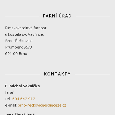
FARNÍ ÚŘAD
Římskokatolická farnost
u kostela sv. Vavřince,
Brno-Řečkovice
Prumperk 85/3
621 00 Brno
KONTAKTY
P. Michal Seknička
farář
tel.:
604 642 912
e-mail:
brno-reckovice@dieceze.cz
Jana Škvařilová