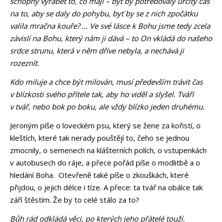
schopny vyrábět to, co mají – byť by potřebovaly určitý čas
na to, aby se daly do pohybu, byť by se z nich zpočátku
valila mračna kouře? … Ve své lásce k Bohu jsme tedy zcela
závislí na Bohu, který nám ji dává – to On vkládá do našeho
srdce strunu, která v něm dříve nebyla, a nechává ji
rozeznít.
Kdo miluje a chce být milován, musí především trávit čas
v blízkosti svého přítele tak, aby ho viděl a slyšel. Tváří
v tvář, nebo bok po boku, ale vždy blízko jeden druhému.
Jeroným píše o loveckém psu, který se žene za kořistí, o
kleštích, které tak nerady pouštějí to, čeho se jednou
zmocnily, o semenech na klášterních polích, o vstupenkách
v autobusech do ráje, a přece pořád píše o modlitbě a o
hledání Boha. Otevřeně také píše o zkouškách, které
přijdou, o jejich délce i tíze. A přece: ta tvář na obálce tak
září štěstím. Že by to celé stálo za to?
Bůh rád odkládá věci, po kterých jeho přátelé touží.