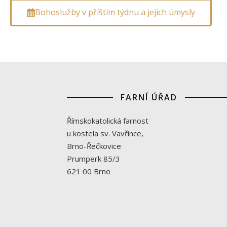
Bohoslužby v příštím týdnu a jejich úmysly
FARNÍ ÚŘAD
Římskokatolická farnost
u kostela sv. Vavřince,
Brno-Řečkovice
Prumperk 85/3
621 00 Brno