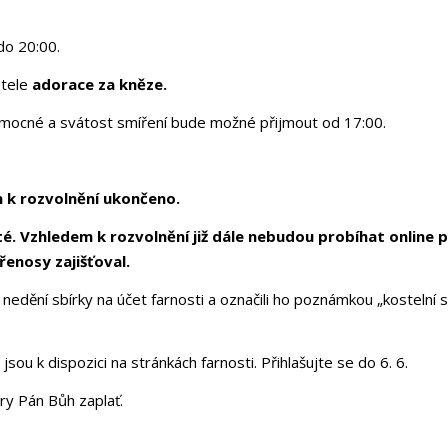
do 20:00.
stele
adorace za kněze.
emocné a svátost smíření bude možné přijmout od 17:00.
m k rozvolnění ukončeno.
té. Vzhledem k rozvolnění již dále nebudou probíhat online 
enosy zajišťoval.
 nedění sbírky na účet farnosti a označili ho poznámkou „kostelní 
sou k dispozici na stránkách farnosti. Přihlašujte se do 6. 6.
ry Pán Bůh zaplať.