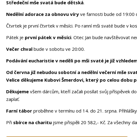
Středeční mše svatá bude dětská
.
Nedělní adorace za obnovu víry
ve farnosti bude od 19:00 
Čtvrtek je první čtvrtek v měsíci. Po ranní mši svaté bude v ko
Pátek je
první pátek v měsíci
. Otec Jan bude navštěvovat n
Večer chval
bude v sobotu ve 20:00.
Podávání eucharistie v neděli po mši svaté je již vzhlede
Od června již nebudou sobotní a nedělní večerní mše sva
Velice děkujeme Kubovi Šmerdovi, který po celou dobu př
Děkujeme
všem dárcům, kteří začali posílat svůj příspěvek do
zaplať.
Farní tábor
proběhne v termínu od 14. do 21. srpna. Přihlášky j
Při
sbírce na charitu
jsme přispěli 20 582,- Kč. Za všechny da