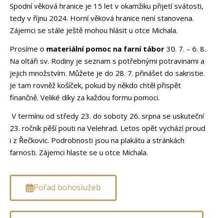
Spodní věková hranice je 15 let v okamžiku přijetí svátosti,
tedy v říjnu 2024. Horní věková hranice není stanovena.
Zájemci se stále ještě mohou hlásit u otce Michala.
Prosíme o
materiální pomoc na farní tábor
30. 7. – 6. 8.
Na oltáři sv. Rodiny je seznam s potřebnými potravinami a
jejich množstvím. Můžete je do 28. 7. přinášet do sakristie.
Je tam rovněž košíček, pokud by někdo chtěl přispět
finančně. Veliké díky za každou formu pomoci.
V termínu od středy 23. do soboty 26. srpna se uskuteční
23. ročník pěší
pouti na Velehrad. Letos opět vychází proud
i z Řečkovic. Podrobnosti jsou
na plakátu a stránkách
farnosti. Zájemci hlaste se u otce Michala.
Pořad bohoslužeb