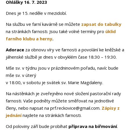
Ohlášky 16. 7. 2023
Dnes je 15. neděle v mezidobí.
Na službu ve farní kavárně se můžete
zapsat do tabulky
na stránkách farnosti. Jsou také volné termíny pro
úklid
farního klubu a herny
.
Adorace
za obnovu víry ve farnosti a povolání ke kněžské a
jáhenské službě je dnes v obvyklém čase 18:30 – 19:30.
Mše sv. v týdnu jsou v prázdninovém pořadu, navíc bude
mše sv. v úterý
v 18:00, v sobotu je svátek sv. Marie Magdaleny.
Na nástěnkách je zveřejněno nové složení pastorační rady
farnosti. Vaše podněty můžete směřovat na jednotlivé
členy, nebo napsat na prf.reckovice@gmail.com.
Zápisy z
jednání
najdete na stránkách farnosti.
Od poloviny září bude probíhat
příprava na biřmování
.