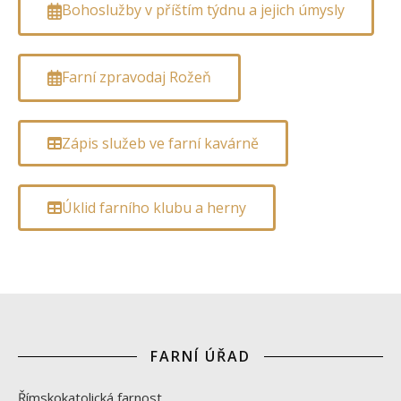
Bohoslužby v příštím týdnu a jejich úmysly
Farní zpravodaj Rožeň
Zápis služeb ve farní kavárně
Úklid farního klubu a herny
FARNÍ ÚŘAD
Římskokatolická farnost