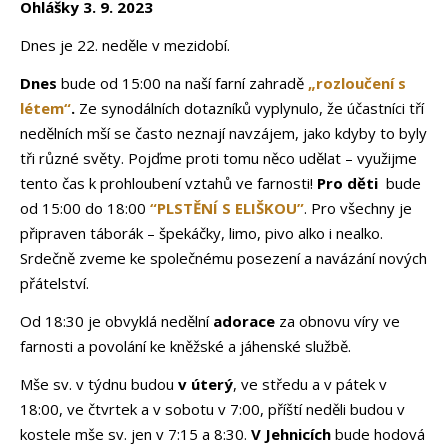
Ohlášky 3. 9. 2023
Dnes je 22. neděle v mezidobí.
Dnes
bude od 15:00 na naší farní zahradě
„rozloučení s
létem“
.
Ze synodálních dotazníků vyplynulo, že účastníci tří
nedělních mší se často neznají navzájem, jako kdyby to byly
tři různé světy. Pojďme proti tomu něco udělat – využijme
tento čas k prohloubení vztahů ve farnosti!
Pro děti
bude
od 15:00 do 18:00
“PLSTĚNÍ S ELIŠKOU”
. Pro všechny je
připraven táborák – špekáčky, limo, pivo alko i nealko.
Srdečně zveme ke společnému posezení a navázání nových
přátelství.
Od 18:30 je obvyklá nedělní
adorace
za obnovu víry ve
farnosti a povolání ke kněžské a jáhenské službě.
Mše sv. v týdnu budou
v úterý
, ve středu a v pátek v
18:00, ve čtvrtek a v sobotu v 7:00, příští neděli budou v
kostele mše sv. jen v 7:15 a 8:30.
V Jehnicích
bude hodová