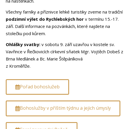
na nástěnkách.
Všechny farníky a příznivce lehké turistiky zveme na tradiční
podzimní výlet do Rychlebských hor
v termínu 15.-17.
září. Další informace na pozvánkách, které najdete na
stolečku pod kůrem.
Ohlášky svatby:
v sobotu 9. září uzavřou v kostele sv.
Vavřince v Řečkovicích církevní sňatek Mgr. Vojtěch Dobeš z
Brna Medlánek a Bc. Marie Štěpáníková
z Kroměříže
.
Pořad bohoslužeb
Bohoslužby v příštím týdnu a jejich úmysly