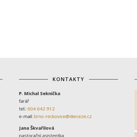
KONTAKTY
P. Michal Seknička
farář
tel.:
604 642 912
e-mail:
brno-reckovice@dieceze.cz
Jana Škvařilová
pastorační asistentka