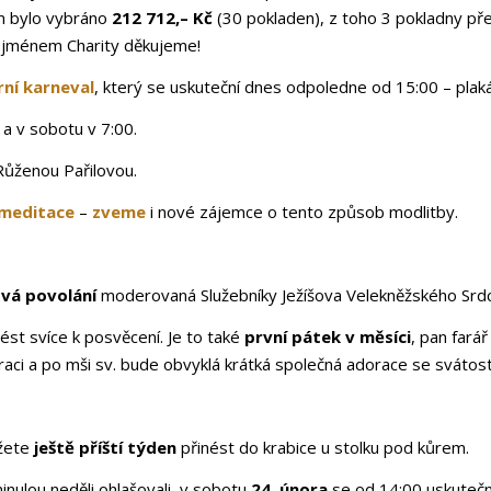
em bylo vybráno
212 712,– Kč
(30 pokladen), z toho 3 pokladny p
i jménem Charity děkujeme!
rní karneval
, který se uskuteční dnes odpoledne od 15:00 – plaká
 a v sobotu v 7:00.
Růženou Pařilovou.
 meditace
–
zveme
i nové zájemce o tento způsob modlitby.
ová povolání
moderovaná Služebníky Ježíšova Velekněžského Srd
ést svíce k posvěcení. Je to také
první pátek v měsíci
, pan fará
adoraci a po mši sv. bude obvyklá krátká společná adorace se svát
ůžete
ještě příští týden
přinést do krabice u stolku pod kůrem.
inulou neděli ohlašovali, v sobotu
24. února
se od 14:00 uskutečn