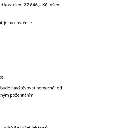
řed kostelem
27 866,– Kč.
Všem
t je na nástěnce.
ce.
ř bude navštěvovat nemocné, od
ostným požehnáním.
í velké
Setkání lektorů