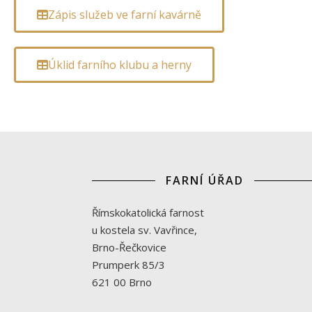
Zápis služeb ve farní kavárně
Úklid farního klubu a herny
FARNÍ ÚŘAD
Římskokatolická farnost
u kostela sv. Vavřince,
Brno-Řečkovice
Prumperk 85/3
621 00 Brno