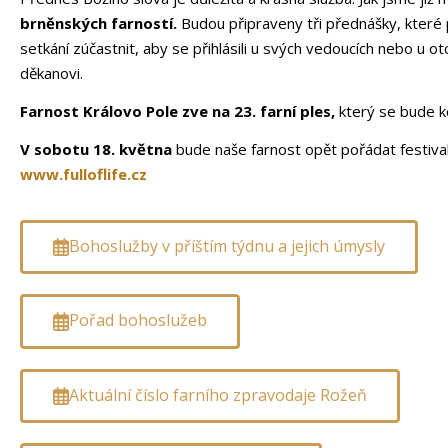
brněnských farností.
Budou připraveny tři přednášky, které 
setkání zúčastnit, aby se přihlásili u svých vedoucích nebo u o
děkanovi.
Farnost Královo Pole zve na 23. farní ples,
který se bude k
V sobotu 18. května
bude naše farnost opět pořádat festival 
www.fulloflife.cz
Bohoslužby v příštím týdnu a jejich úmysly
Pořad bohoslužeb
Aktuální číslo farního zpravodaje Rožeň