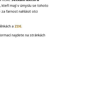
 kteří mají v úmyslu se tohoto
za farnost nahlásit otci
těnkách a
ZDE
.
nformací najdete na stránkách