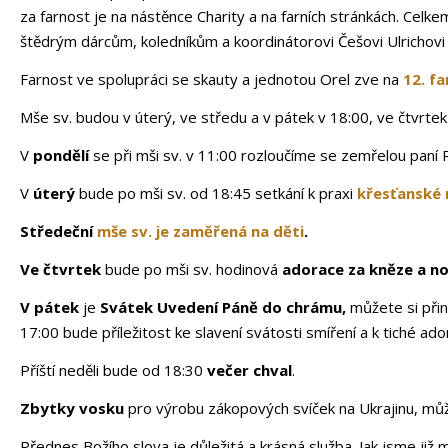
za farnost je na nástěnce Charity a na farních stránkách. Celk
štědrým dárcům, koledníkům a koordinátorovi Češovi Ulrichov
Farnost ve spolupráci se skauty a jednotou Orel zve na
12. fa
Mše sv. budou v úterý, ve středu a v pátek v 18:00, ve čtvrtek
V
pondělí
se při mši sv. v 11:00 rozloučíme se zemřelou paní 
V
úterý
bude po mši sv. od 18:45 setkání k praxi
křesťanské
Středeční
mše sv. je zaměřená na děti
.
Ve čtvrtek
bude po mši sv. hodinová
adorace za kněze a n
V pátek
je
Svátek Uvedení Páně do chrámu,
můžete si přin
17:00 bude příležitost ke slavení svátosti smíření a k tiché 
Příští neděli bude od 18:30
večer chval
.
Zbytky vosku
pro výrobu zákopových svíček na Ukrajinu, m
Přednes Božího slova je důležitá a krásná služba. Jak jsme již m