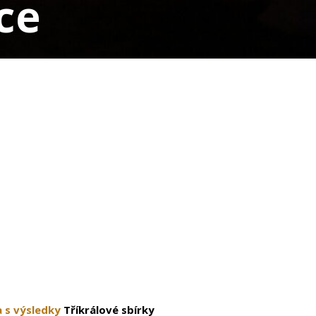
ce
a s výsledky
Tříkrálové sbírky