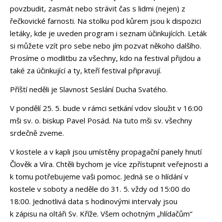
povzbudit, zasmát nebo strávit čas s lidmi (nejen) z
řečkovické farnosti. Na stolku pod kůrem jsou k dispozici
letáky, kde je uveden program i seznam účinkujících. Leták
si můžete vzít pro sebe nebo jím pozvat někoho dalšího.
Prosíme o modlitbu za všechny, kdo na festival přijdou a
také za účinkující a ty, kteří festival připravují.
Příští neděli je Slavnost Seslání Ducha Svatého.
V pondělí 25. 5. bude v rámci setkání vdov sloužit v 16:00
mši sv. o. biskup Pavel Posád. Na tuto mši sv. všechny
srdečně zveme.
V kostele a v kapli jsou umístěny propagační panely hnutí
Člověk a Víra. Chtěli bychom je více zpřístupnit veřejnosti a
k tomu potřebujeme vaši pomoc. Jedná se o hlídání v
kostele v soboty a neděle do 31. 5. vždy od 15:00 do
18:00. Jednotlivá data s hodinovými intervaly jsou
k zápisu na oltáři Sv. Kříže. Všem ochotným „hlídačům“