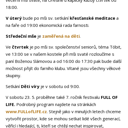
večerní mši svaté, na Ořešíně
u kapličky každý čtvrtek od
18:00.
V úterý
bude po mši sv. setkání
křesťanské meditace
a
na faře od 19:00 ekonomická rada farnosti.
Středeční mše
je
zaměřená na děti
.
Ve
čtvrtek
je po mši sv. společenství seniorů, téma Tóbit,
ve 13:00 se v našem kostele při mši svaté rozloučíme s
paní Boženou Slámovou a od 16:00 do 17:30 pak bude další
možnost přijít do farního klubu. Vítané jsou všechny věkové
skupiny.
Setkání
Děti víry
je v sobotu od 9:00.
V sobotu 23. 5. proběhne také 7. ročník festivalu
FULL OF
LIFE.
Podrobný program najdete na
stránkách
www.FULLofLIFE.cz
. Stejně jako v minulých letech chceme
vytvořit prostor, kde se mohou setkat lidé všech generací,
věřící i hledající, ti, kteří se chtějí nechat inspirovat,