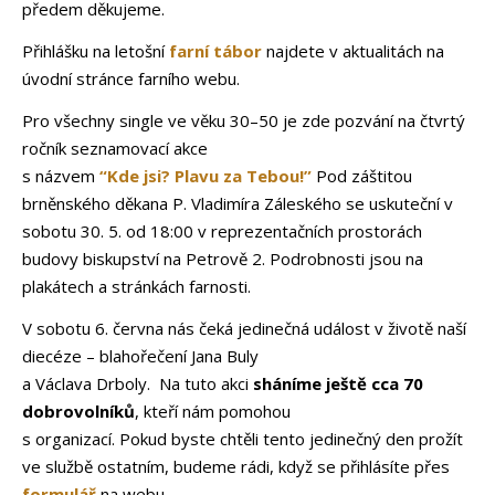
předem děkujeme.
Přihlášku na letošní
farní tábor
najdete v aktualitách na
úvodní stránce farního webu.
Pro všechny single ve věku 30–50 je zde pozvání na čtvrtý
ročník seznamovací akce
s názvem
“Kde jsi? Plavu za Tebou!”
Pod záštitou
brněnského děkana P. Vladimíra Záleského se uskuteční v
sobotu 30. 5. od 18:00 v reprezentačních prostorách
budovy biskupství na Petrově 2. Podrobnosti jsou na
plakátech a stránkách farnosti.
V sobotu 6. června nás čeká
jedinečná událost v životě naší
diecéze – blahořečení Jana Buly
a Václava Drboly. Na tuto akci
sháníme ještě cca 70
dobrovolníků
, kteří nám pomohou
s organizací. Pokud byste chtěli tento jedinečný den prožít
ve službě ostatním, budeme rádi, když se přihlásíte přes
formulář
na webu.