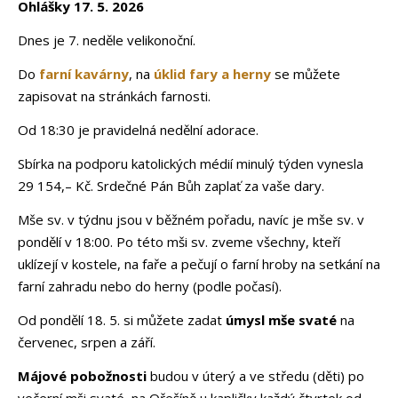
Ohlášky 17. 5. 2026
Dnes je 7. neděle velikonoční.
Do
farní kavárny
, na
úklid fary a herny
se můžete
zapisovat na stránkách farnosti.
Od 18:30 je pravidelná nedělní adorace.
Sbírka na podporu katolických médií minulý týden vynesla
29 154,– Kč. Srdečné Pán Bůh zaplať za vaše dary.
Mše sv. v týdnu jsou v běžném pořadu, navíc je mše sv. v
pondělí v 18:00. Po této mši sv. zveme všechny, kteří
uklízejí v kostele, na faře a pečují o farní hroby na setkání na
farní zahradu nebo do herny (podle počasí).
Od pondělí 18. 5. si můžete zadat
úmysl mše svaté
na
červenec, srpen a září.
Májové pobožnosti
budou v úterý a ve středu (děti) po