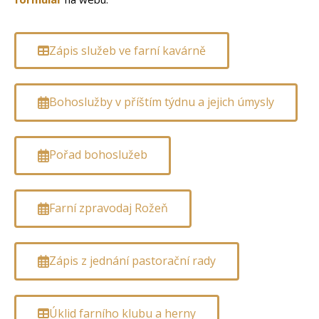
Zápis služeb ve farní kavárně
Bohoslužby v příštím týdnu a jejich úmysly
Pořad bohoslužeb
Farní zpravodaj Rožeň
Zápis z jednání pastorační rady
Úklid farního klubu a herny