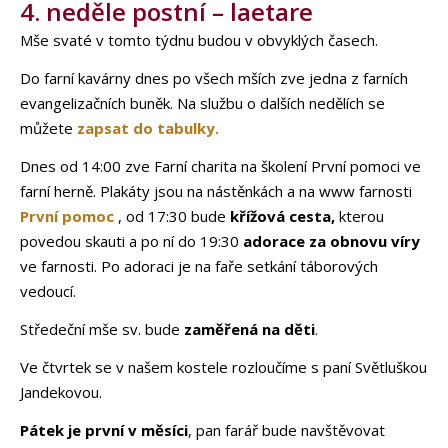
4. neděle postní – laetare
Mše svaté v tomto týdnu budou v obvyklých časech.
Do farní kavárny dnes po všech mších zve jedna z farních
evangelizačních buněk. Na službu o dalších nedělích se
můžete
zapsat do tabulky.
Dnes od 14:00 zve Farní charita na školení První pomoci ve
farní herně. Plakáty jsou na nástěnkách a na www farnosti
První pomoc
, od 17:30 bude
křížová cesta,
kterou
povedou skauti a po ní do 19:30
adorace za obnovu víry
ve farnosti. Po adoraci je na faře setkání táborových
vedoucí.
Středeční mše sv. bude
zaměřená na děti
.
Ve čtvrtek se v našem kostele rozloučíme s paní Světluškou
Jandekovou.
Pátek je první v měsíci
, pan farář bude navštěvovat