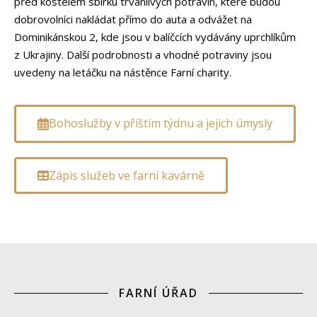
před kostelem sbírku trvanlivých potravin, které budou
dobrovolníci nakládat přímo do auta a odvážet na
Dominikánskou 2, kde jsou v balíčcích vydávány uprchlíkům
z Ukrajiny. Další podrobnosti a vhodné potraviny jsou
uvedeny na letáčku na nástěnce Farní charity.
Bohoslužby v příštím týdnu a jejich úmysly
Zápis služeb ve farní kavárně
FARNÍ ÚŘAD