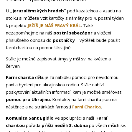
U
„jeruzalémských hradeb“
pod kazatelnou a vzadu na
stolku si můžete vzít kartičky s náměty pro 4. postní týden
k projektu
JEŽÍŠ JE NÁŠ PRAVÝ KRÁL
.
Také
nezapomínejme na náš
postní sebezápor
a vložení
příslušného obnosu do
postničky
–
výtěžek bude použit
farní charitou na pomoc Ukrajině.
Stále je možné zapisovat úmysly mší sv. na květen a
červen.
Farní charita
děkuje za nabídku pomoci pro nevidomou
paní a bydlení pro ukrajinskou rodinu. Stále nabízí
poskytování aktuálních informací, kam je možné směřovat
pomoc pro Ukrajinu.
Kontakty na farní charitu jsou na
nástěnce a na stránkách farnosti
Farní Charita
.
Komunita Sant Egidio
ve spolupráci s naší
Farní
charitou
pořádá
příští neděli 3. dubna
po všech mších sv.