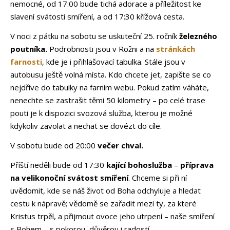
nemocné, od 17:00 bude tichá adorace a příležitost ke
slavení svátosti smíření, a od 17:30 křížová cesta.
V noci z pátku na sobotu se uskuteční 25. ročník
železného
poutníka.
Podrobnosti jsou v Rožni a na
stránkách
farnosti
, kde je i přihlašovací tabulka. Stále jsou v
autobusu ještě volná místa. Kdo chcete jet, zapište se co
nejdříve do tabulky na farním webu. Pokud zatím váháte,
nenechte se zastrašit těmi 50 kilometry – po celé trase
pouti je k dispozici svozová služba, kterou je možné
kdykoliv zavolat a nechat se dovézt do cíle.
V sobotu bude od 20:00
večer chval.
Příští neděli bude od 17:30
kající bohoslužba
–
příprava
na velikonoční svátost smíření
.
Chceme si při ní
uvědomit, kde se náš život od Boha odchyluje a hledat
cestu k nápravě; vědomě se zařadit mezi ty, za které
Kristus trpěl, a přijmout ovoce jeho utrpení – naše smíření
s Bohem – s pokorou, důvěrou i radostí.