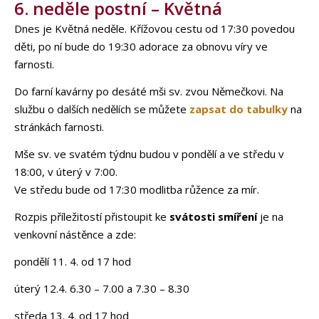
6. neděle postní – Květná
Dnes je Květná neděle. Křížovou cestu od 17:30 povedou
děti, po ní bude do 19:30 adorace za obnovu víry ve
farnosti.
Do farní kavárny po desáté mši sv. zvou Němečkovi. Na
službu o dalších nedělích se můžete
zapsat do tabulky
na
stránkách farnosti.
Mše sv. ve svatém týdnu budou v pondělí a ve středu v
18:00, v úterý v 7:00.
Ve středu bude od 17:30 modlitba růžence za mír.
Rozpis příležitostí přistoupit ke
svátosti smíření
je na
venkovní nástěnce a zde:
pondělí 11. 4. od 17 hod
úterý 12.4. 6.30 – 7.00 a 7.30 – 8.30
středa 13. 4. od 17 hod