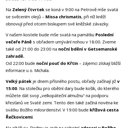
Na
Zelený čtvrtek
se koná v 9:00 na Petrově mše svatá
se svěcením olejů –
Missa chrismatis
, při níž kněží
obnovují před otcem biskupem své kněžské závazky.
V našem kostele bude mše svatá na památku
Poslední
večeře Páně
s obřadem umývání nohou v 18:00. Zveme
také od 21:00 do 23:00 na
noční bdění v Getsemanské
zahradě.
Od 22:00 bude
noční pouť do Křtin
–
zájemci získají bližší
informace u o. Michala.
Velký pátek
je dnem přísného postu, obřady začínají již
v
15:00
. Na stolečku pro obětní dary bude košík, do kterého
můžete dát svoji „velkopáteční almužnu“ na podporu
křesťanů ve Svaté zemi. Tento den také začíná novéna ke
svátku Božího milosrdenství. V 19:00 bude
křížová cesta
Řečkovicemi
.
Na oltáři sv. Rodiny je arch na sobotní
adoraci u Božího