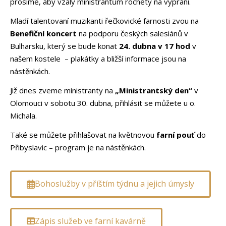
prosíme, aby vzaly ministrantům rochety na vyprání.
Mladí talentovaní muzikanti řečkovické farnosti zvou na
Benefiční koncert
na podporu českých salesiánů v
Bulharsku, který se bude konat
24. dubna v 17 hod
v
našem kostele – plakátky a bližší informace jsou na
nástěnkách.
Již dnes zveme ministranty na
„Ministrantský den“
v
Olomouci v sobotu 30. dubna, přihlásit se můžete u o.
Michala.
Také se můžete přihlašovat na květnovou
farní pouť
do
Přibyslavic – program je na nástěnkách.
Bohoslužby v příštím týdnu a jejich úmysly
Zápis služeb ve farní kavárně