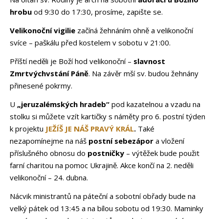
hrobu
od 9:30 do 17:30, prosíme,
zapište se.
Velikonoční vigilie
začíná žehnáním ohně a velikonoční
svíce – paškálu před kostelem
v sobotu v 21:00.
Příští neděli je Boží hod velikonoční –
slavnost
Zmrtvýchvstání Páně
. Na závěr mší sv. budou žehnány
přinesené pokrmy.
U
„jeruzalémských hradeb“
pod kazatelnou a vzadu na
stolku si můžete vzít kartičky s náměty pro 6. postní týden
k projektu
JEŽÍŠ JE NÁŠ PRAVÝ KRÁL
.
Také
nezapomínejme na náš
postní sebezápor
a vložení
příslušného obnosu do
postničky
–
výtěžek bude použit
farní charitou na pomoc Ukrajině. Akce končí na 2. neděli
velikonoční – 24. dubna.
Nácvik ministrantů na páteční a sobotní obřady bude na
velký pátek od 13:45 a na bílou sobotu od 19:30. Maminky