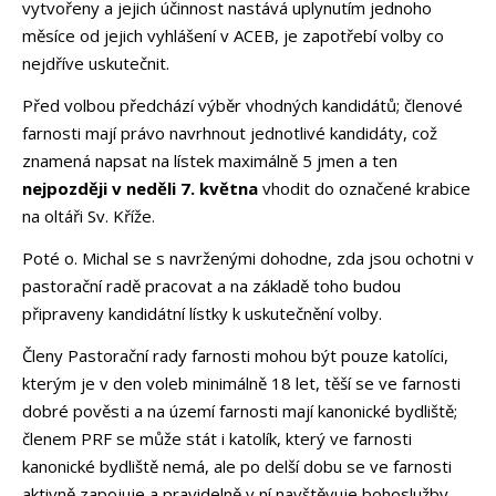
vytvořeny a jejich účinnost nastává uplynutím jednoho
měsíce od jejich vyhlášení v ACEB, je zapotřebí volby co
nejdříve uskutečnit.
Před volbou předchází výběr vhodných kandidátů; členové
farnosti mají právo navrhnout jednotlivé kandidáty, což
znamená napsat na lístek maximálně 5 jmen a ten
nejpozději
v neděli 7. května
vhodit do označené krabice
na oltáři Sv. Kříže.
Poté o. Michal se s navrženými dohodne, zda jsou ochotni v
pastorační radě pracovat a na základě toho budou
připraveny kandidátní lístky k uskutečnění volby.
Členy Pastorační rady farnosti mohou být pouze katolíci,
kterým je v den voleb minimálně 18 let, těší se ve farnosti
dobré pověsti a na území farnosti mají kanonické bydliště;
členem PRF se může stát i katolík, který ve farnosti
kanonické bydliště nemá, ale po delší dobu se ve farnosti
aktivně zapojuje a pravidelně v ní navštěvuje bohoslužby.