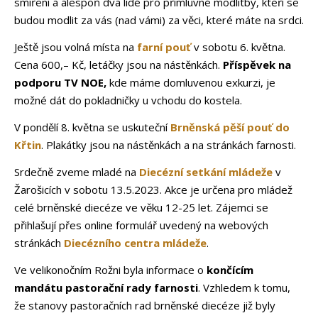
smíření a alespoň dva lidé pro přímluvné modlitby, kteří se
budou modlit za vás (nad vámi) za věci, které máte na srdci.
Ještě jsou volná místa na
farní pouť
v sobotu 6. května.
Cena 600,– Kč, letáčky jsou na nástěnkách.
Příspěvek na
podporu TV NOE,
kde máme domluvenou exkurzi, je
možné dát do pokladničky u vchodu do kostela.
V pondělí 8. května se uskuteční
Brněnská pěší pouť do
Křtin
.
Plakátky jsou na nástěnkách a na stránkách farnosti.
Srdečně zveme mladé na
Diecézní setkání mládeže
v
Žarošicích v sobotu 13.5.2023. Akce je určena pro mládež
celé brněnské diecéze ve věku 12-25 let. Zájemci se
přihlašují přes online formulář uvedený na webových
stránkách
Diecézního centra mládeže
.
Ve velikonočním Rožni byla informace o
končícím
mandátu pastorační rady farnosti
. Vzhledem k tomu,
že stanovy pastoračních rad brněnské diecéze již byly