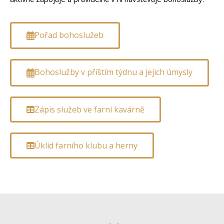
Pořad bohoslužeb
Bohoslužby v příštím týdnu a jejich úmysly
Zápis služeb ve farní kavárně
Úklid farního klubu a herny