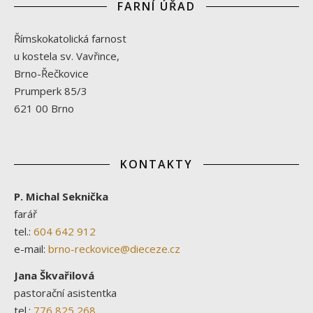
FARNÍ ÚŘAD
Římskokatolická farnost
u kostela sv. Vavřince,
Brno-Řečkovice
Prumperk 85/3
621 00 Brno
KONTAKTY
P. Michal Seknička
farář
tel.:
604 642 912
e-mail:
brno-reckovice@dieceze.cz
Jana Škvařilová
pastorační asistentka
tel.:
776 825 268