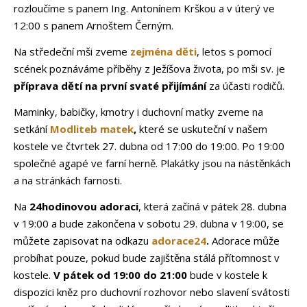
rozloučíme s panem Ing. Antonínem Krškou a v úterý ve
12:00 s panem Arnoštem Černým.
Na středeční mši zveme
zejména děti
, letos s pomocí
scének poznáváme příběhy z Ježíšova života, po mši sv. je
příprava dětí na první svaté přijímání
za účasti rodičů.
Maminky, babičky, kmotry i duchovní matky zveme na
setkání
Modliteb matek
,
které se uskuteční v našem
kostele ve čtvrtek 27. dubna od 17:00 do 19:00. Po 19:00
společné agapé ve farní herně. Plakátky jsou na nástěnkách
a na stránkách farnosti.
Na
24hodinovou adoraci
, která začíná v pátek 28. dubna
v 19:00 a bude zakončena v sobotu 29. dubna v 19:00, se
můžete zapisovat na odkazu
adorace24
.
Adorace může
probíhat pouze, pokud bude zajištěna stálá přítomnost v
kostele.
V pátek od 19:00 do 21:00
bude
v kostele k
dispozici kněz pro duchovní rozhovor nebo slavení svátosti