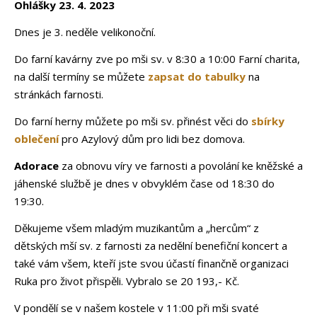
Ohlášky 23. 4. 2023
Dnes je 3. neděle velikonoční.
Do farní kavárny zve po mši sv. v 8:30 a 10:00 Farní charita,
na další termíny se můžete
zapsat do tabulky
na
stránkách farnosti.
Do farní herny můžete po mši sv. přinést věci do
sbírky
oblečení
pro Azylový dům pro lidi bez domova.
Adorace
za obnovu víry ve farnosti a povolání ke kněžské a
jáhenské službě je dnes
v obvyklém čase od 18:30 do
19:30.
Děkujeme všem mladým muzikantům a „hercům“ z
dětských mší sv. z farnosti za nedělní benefiční koncert a
také vám všem, kteří jste svou účastí finančně organizaci
Ruka pro život přispěli. Vybralo se 20 193,- Kč.
V pondělí se v našem kostele v 11:00 při mši svaté