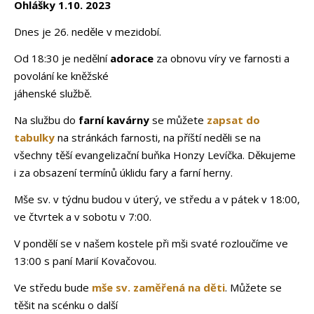
Ohlášky 1.10. 2023
Dnes je 26. neděle v mezidobí.
Od 18:30 je nedělní
adorace
za obnovu víry ve farnosti a
povolání ke kněžské
jáhenské službě.
Na službu do
farní kavárny
se můžete
zapsat do
tabulky
na stránkách farnosti, na příští neděli se na
všechny těší evangelizační buňka Honzy Levíčka. Děkujeme
i za obsazení termínů úklidu fary a farní herny.
Mše sv. v týdnu budou v úterý, ve středu a v pátek v 18:00,
ve čtvrtek a v sobotu v 7:00.
V pondělí se v našem kostele při mši svaté rozloučíme ve
13:00 s paní Marií Kovačovou.
Ve středu bude
mše sv. zaměřená na děti
. Můžete se
těšit na scénku o další