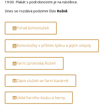
19:00. Plakát s podrobnostmi je na nástěnce.
Dnes se rozdává podzimní číslo
Rožně
.
Pořad bohoslužeb
Bohoslužby v příštím týdnu a jejich úmysly
Farní zpravodaj Rožeň
Zápis služeb ve farní kavárně
Úklid farního klubu a herny