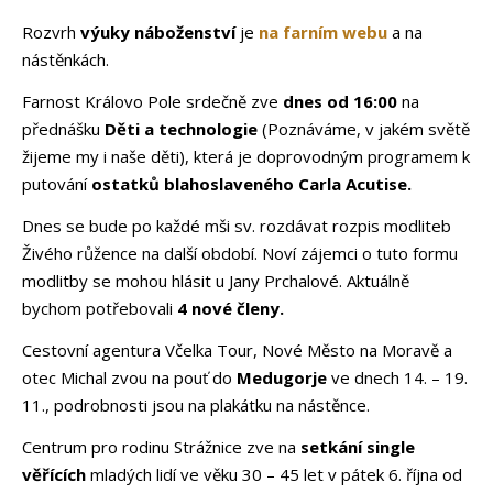
Rozvrh
výuky náboženství
je
na farním webu
a na
nástěnkách.
Farnost Královo Pole srdečně zve
dnes od 16:00
na
přednášku
Děti a technologie
(Poznáváme, v jakém světě
žijeme my i naše děti), která je doprovodným programem k
putování
ostatků blahoslaveného Carla Acutise.
Dnes se bude po každé mši sv. rozdávat rozpis modliteb
Živého růžence na další období. Noví zájemci o tuto formu
modlitby se mohou hlásit u Jany Prchalové. Aktuálně
bychom potřebovali
4 nové členy.
Cestovní agentura Včelka Tour, Nové Město na Moravě a
otec Michal zvou na pouť do
Medugorje
ve dnech 14. – 19.
11., podrobnosti jsou na plakátku na nástěnce.
Centrum pro rodinu Strážnice zve na
setkání single
věřících
mladých lidí ve věku 30 – 45 let v pátek 6. října od