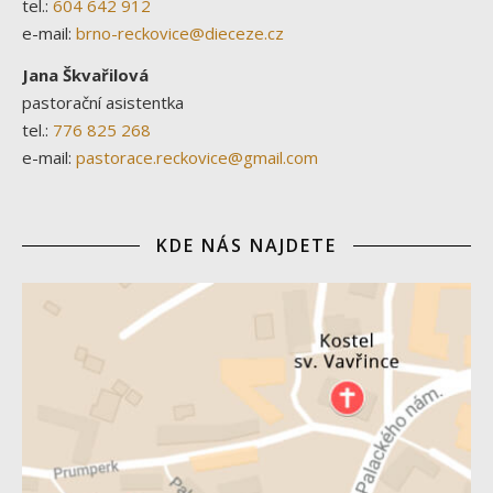
tel.:
604 642 912
e-mail:
brno-reckovice@dieceze.cz
Jana Škvařilová
pastorační asistentka
tel.:
776 825 268
e-mail:
pastorace.reckovice@gmail.com
KDE NÁS NAJDETE