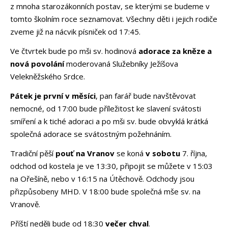
z mnoha starozákonních postav, se kterými se budeme v
tomto školním roce seznamovat. Všechny děti i jejich rodiče
zveme již na nácvik písniček od 17:45.
Ve čtvrtek bude po mši sv. hodinová
adorace za kněze a
nová povolání
moderovaná Služebníky Ježíšova
Velekněžského Srdce.
Pátek je první v měsíci
, pan farář bude navštěvovat
nemocné, od 17:00 bude příležitost ke slavení svátosti
smíření a k tiché adoraci a po mši sv. bude obvyklá krátká
společná adorace se svátostným požehnáním.
Tradiční pěší
pouť na Vranov
se koná
v sobotu
7. října,
odchod od kostela je ve 13:30, připojit se můžete v 15:03
na Ořešíně, nebo v 16:15 na Útěchově. Odchody jsou
přizpůsobeny MHD. V 18:00 bude společná mše sv. na
Vranově.
Příští neděli bude od 18:30
večer chval
.