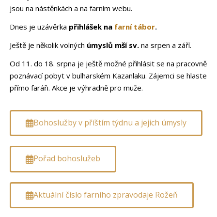
jsou na nástěnkách a na farním webu.
Dnes je uzávěrka
přihlášek na
farní tábor
.
Ještě je několik volných
úmyslů mší sv.
na srpen a září.
Od 11. do 18. srpna je ještě možné přihlásit se na pracovně
poznávací pobyt v bulharském Kazanlaku. Zájemci se hlaste
přímo faráři. Akce je výhradně pro muže.
Bohoslužby v příštím týdnu a jejich úmysly
Pořad bohoslužeb
Aktuální číslo farního zpravodaje Rožeň