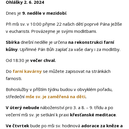
Ohlášky 2. 6. 2024
Dnes je
9. neděle v mezidobí
.
Při mši sv. v 10:00 přijme 22 našich dětí poprvé Pána Ježíše
v eucharistii. Provázejme je svými modlitbami.
Sbírka
dnešní neděle je určena
na rekonstrukci farní
kůlny
. Upřímné Pán Bůh zaplať za vaše dary i za modlitby.
Od 18:30 je
večer chval.
Do
farní kavárny
se můžete zapisovat na stránkách
farnosti.
Bohoslužby v příštím týdnu budou v obvyklém pořadu,
středeční
mše sv. je zaměřená na děti
.
V úterý nebude
náboženství pro 3. a 8. – 9. třídu a po
večerní mši sv. je setkání k praxi
křesťanské meditace
.
Ve čtvrtek
bude po mši sv. hodinová
adorace za kněze a