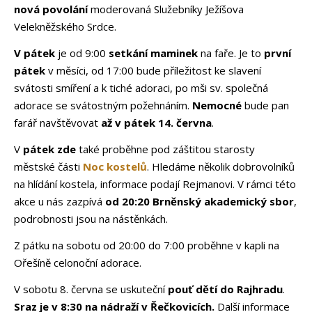
nová povolání
moderovaná Služebníky Ježíšova
Velekněžského Srdce.
V pátek
je od 9:00
setkání maminek
na faře. Je to
první
pátek
v měsíci, od 17:00 bude příležitost ke slavení
svátosti smíření a k tiché adoraci, po mši sv. společná
adorace se svátostným požehnáním.
Nemocné
bude pan
farář navštěvovat
až
v pátek 14. června
.
V
pátek zde
také proběhne pod záštitou starosty
městské části
Noc kostelů
. Hledáme několik dobrovolníků
na hlídání kostela, informace podají Rejmanovi. V rámci této
akce u nás zazpívá
od 20:20 Brněnský akademický sbor
,
podrobnosti jsou na nástěnkách.
Z pátku na sobotu od 20:00 do 7:00 proběhne v kapli na
Ořešíně celonoční adorace.
V sobotu 8. června se uskuteční
pouť dětí do Rajhradu
.
Sraz je v 8:30 na nádraží
v Řečkovicích.
Další informace